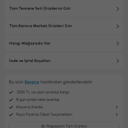
Set içeriğine kapaklar dahildir, (tava kapağı hariç) toplam 7
Tüm Tencere Seti Ürünlerini Gör
parçadır.
Tüm Karaca Markalı Ürünleri Gör
Hangi Mağazada Var
İade ve İptal Koşulları
Bu ürün
Karaca
tarafından gönderilecektir.
2500 TL ve üzeri ücretsiz kargo
14 gün içinde iade avantajı
Alışveriş Kredisi
Peşin Fiyatına Taksit Seçenekleri
Mağazanın Tüm Ürünleri