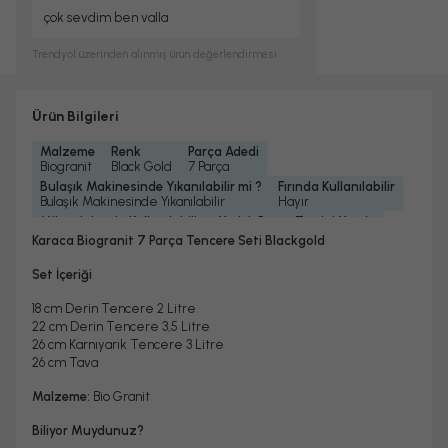
çok sevdim ben valla
Trendyol
üzerinden alınmış ürün değerlendirmesi.
Ürün Bilgileri
Malzeme
Renk
Parça Adedi
Biogranit
Black Gold
7 Parça
Bulaşık Makinesinde Yıkanılabilir mi ?
Fırında Kullanılabilir
Bulaşık Makinesinde Yıkanılabilir
Hayır
Mikrodalgada Kullanılabilir
Yedek Parça Temini Yapılır
Hayır
Evet
Karaca Biogranit 7 Parça Tencere Seti Blackgold
Garanti Yılı
Kalınlık
2 Yıl
4 mm
Set İçeriği
18 cm Derin Tencere 2 Litre
22 cm Derin Tencere 3,5 Litre
26 cm Karnıyarık Tencere 3 Litre
26 cm Tava
Malzeme:
Bio Granit
Biliyor Muydunuz?