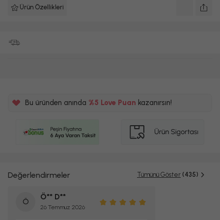
Ürün Özellikleri
Bu üründen anında
%5
Love Puan
kazanırsın!
125TL
%5
Değerlendirmeler
Tümünü Göster
(435)
Ö** D**
Ö
26 Temmuz 2026