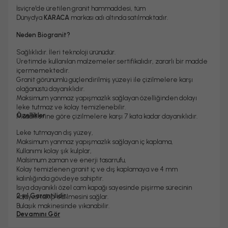
İsviçre'de üretilen granit hammaddesi, tüm
Dünya'ya
KARACA
markası adı altında satılmaktadır.
Neden Biogranit?
Sağlıklıdır. İleri teknoloji ürünüdür.
Üretimde kullanılan malzemeler sertifikalıdır, zararlı bir madde
içermemektedir.
Granit görünümlü güçlendirilmiş yüzeyi ile çizilmelere karşı
olağanüstü dayanıklıdır.
Maksimum yanmaz yapışmazlık sağlayan özelliğinden dolayı
leke tutmaz ve kolay temizlenebilir.
Özellikler
Muadillerine göre çizilmelere karşı 7 kata kadar dayanıklıdır.
Leke tutmayan dış yüzey,
Maksimum yanmaz yapışmazlık sağlayan iç kaplama,
Kullanımı kolay şık kulplar,
Malsimum zaman ve enerji tasarrufu,
Kolay temizlenen granit iç ve dış kaplamaya ve 4 mm
kalınlığında gövdeye sahiptir.
Isıya dayanıklı özel cam kapağı sayesinde pişirme sürecinin
2 yıl Garantilidir.
kolayca takip edilmesini sağlar.
Bulaşık makinesinde yıkanabilir.
Devamını Gör
İndüksiyon ocaklarda kullanıma uygun değildir.
Yedek parça temini yapılmaktadır.