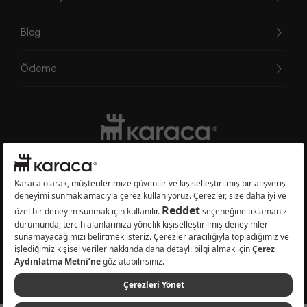
Blog
Ödeme
Websitesinde kullanılan bazı görseller yapay zekâ (AI) ile üretilmiştir.
Karaca.com © 2026 - Karaca Züccaciye A.Ş. Tüm hakları saklıdır.