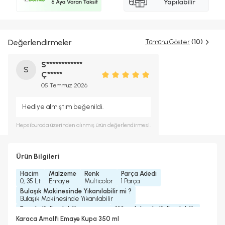
Değerlendirmeler
Tümünü Göster
(10)
S************
S
Ç*****
05 Temmuz 2026
Hediye almıştım beğenildi.
Hepsiburada
üzerinden alınmış ürün değerlendirmesi.
Ürün Bilgileri
Hacim
Malzeme
Renk
Parça Adedi
0, 35 Lt
Emaye
Multicolor
1 Parça
Bulaşık Makinesinde Yıkanılabilir mi ?
Bulaşık Makinesinde Yıkanılabilir
Fırında Kullanılabilir
Mikrodalgada Kullanılabilir
Fırında Kullanılabilir (kapaksız)
Hayır
Karaca Amalfi Emaye Kupa 350 ml