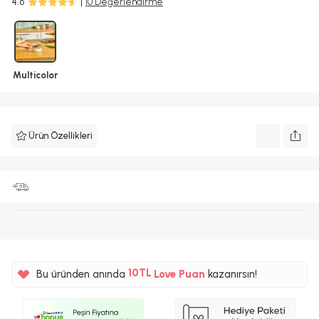
4.6
10 Değerlendirme
Multicolor
Ürün Özellikleri
%5
10TL
Bu üründen anında
Love Puan
kazanırsın!
%5