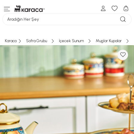
Aradığın Her Şey
Karaca
Sofra Grubu
İçecek Sunum
Muglar Kupalar