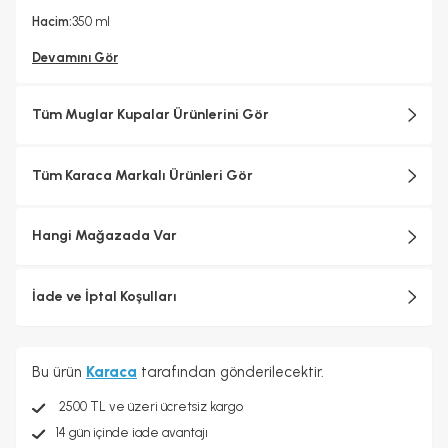
Yedek Parça Temini Yapılır
Garanti Yılı
Evet
2 Yıl
Hacim:
350 ml
Devamını Gör
Tüm Muglar Kupalar Ürünlerini Gör
Tüm Karaca Markalı Ürünleri Gör
Hangi Mağazada Var
İade ve İptal Koşulları
Bu ürün
Karaca
tarafından gönderilecektir.
2500 TL ve üzeri ücretsiz kargo
14 gün içinde iade avantajı