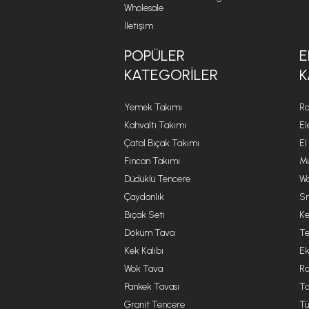
Wholesale
İletişim
POPÜLER
E
KATEGORILER
K
Yemek Takımı
Ro
Kahvaltı Takımı
El
Çatal Bıçak Takımı
El
Fincan Takımı
Mu
Düdüklü Tencere
Wa
Çaydanlık
Sm
Bıçak Seti
Ke
Döküm Tava
Te
Kek Kalıbı
Ek
Wok Tava
R
Pankek Tavası
Ta
Granit Tencere
Tü