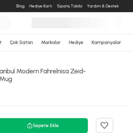
Blog
Hediye Kartı
Sipariş Takibi
Yardım & Destek
t
Çok Satan
Markalar
Hediye
Kampanyalar
anbul Modern Fahrelnisa Zeid-
 Mug
Sepete Ekle