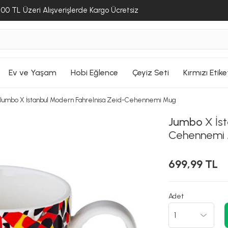
SEPETE GİT
SEPETE GİT
SEPETE GİT
00 TL Üzeri Alışverişlerde Kargo Ücretsiz
Ev ve Yaşam
Hobi Eğlence
Çeyiz Seti
Kırmızı Etike
Jumbo X İstanbul Modern Fahrelnisa Zeid-Cehennemi Mug
Jumbo
X İst
Cehennemi
699,99 TL
Adet