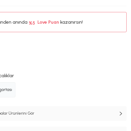
ünden anında
%5
Love Puan
kazanırsın!
35TL
%5
calıklar
lar Ürünlerini Gör