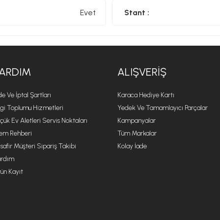
Evet
Stant :
ARDIM
ALIŞVERIŞ
de Ve İptal Şartları
Karaca Hediye Kartı
lgi Toplumu Hizmetleri
Yedek Ve Tamamlayıcı Parçalar
çük Ev Aletleri Servis Noktaları
Kampanyalar
lem Rehberi
Tüm Markalar
safir Müşteri Sipariş Takibi
Kolay İade
rdım
ün Kayıt