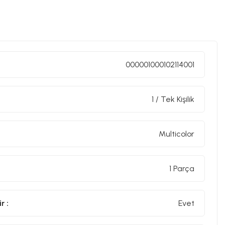
000001000102114001
1 / Tek Kişilik
Multicolor
1 Parça
r :
Evet