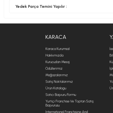
Yedek Parça Temini Yapılır :
KARACA
Y
Karaca Kurumsal
İa
Hakkımızda
Bi
Kurucudan Mesaj
Kü
Ödüllerimiz
İş
Mağazalarımız
Mi
Satış Noktalarımız
Ya
Ürün Katalogu
Ür
Satıcı Başvuru Formu
Yurtiçi Franchise Ve Toptan Satış
Başvurusu
International Franchising And