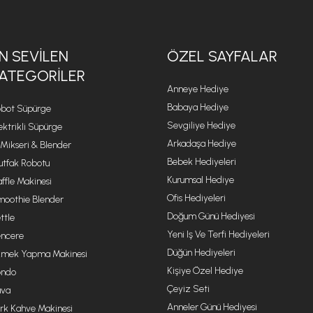
N SEVILEN
ÖZEL SAYFALAR
ATEGORILER
Anneye Hediye
Babaya Hediye
bot Süpürge
Sevgiliye Hediye
ektrikli Süpürge
Arkadaşa Hediye
 Mikseri & Blender
Bebek Hediyeleri
tfak Robotu
Kurumsal Hediye
ffle Makinesi
Ofis Hediyeleri
oothie Blender
Doğum Günü Hediyesi
ttle
Yeni Iş Ve Terfi Hediyeleri
ncere
Düğün Hediyeleri
mek Yapma Makinesi
Kişiye Özel Hediye
ondo
Çeyiz Seti
va
Anneler Günü Hediyesi
rk Kahve Makinesi