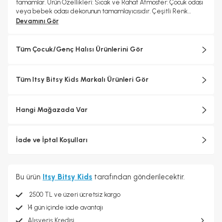
tamamlar. Ürün Özellikleri: Sıcak ve Rahat Atmosfer: Çocuk odası
veya bebek odası dekorunun tamamlayıcısıdır. Çeşitli Renk
Seçenekleri: İç mekan tarzınıza uyum sağlamak için farklı renk
Devamını Gör
seçenekleri mevcuttur. Üstün Kalite: %75 pamuk ve %25
polyester karışımıyla üretilmiştir. Kolay Temizlenebilir: Hem
pratik hem de dayanıklı, çocukların günlük kullanımına uygun.
Tüm Çocuk/Genç Halısı Ürünlerini Gör
Yeterli Oyun Alanı: 120 x 160 cm boyutlarıyla bebekler ve çocuklar
için ideal bir oyun alanı sunar. Konfor ve Koruma: Çocukların güvenli
ve rahat bir şekilde oynamalarını sağlar. Kombinleme Önerisi:
Tüm Itsy Bitsy Kids Markalı Ürünleri Gör
Itsybitys Kids Mobilya Koleksiyonu: El yapımı ve modüler
parçalarla bu neşeli halıyı tarzınıza uygun şekilde
kombinleyebilirsiniz.
Hangi Mağazada Var
İade ve İptal Koşulları
Bu ürün
Itsy Bitsy Kids
tarafından gönderilecektir.
2500 TL ve üzeri ücretsiz kargo
14 gün içinde iade avantajı
Alışveriş Kredisi