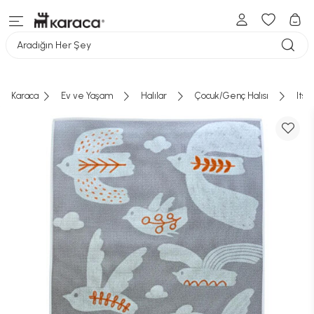
Aradığın Her Şey
Karaca
Ev ve Yaşam
Halılar
Çocuk/Genç Halısı
Itsy