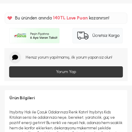
%5
140TL
Bu üründen anında
Love Puan
kazanırsın!
%5
Henüz yorum yapılmamış, ilk yorum yapan siz olun!
Yorum Yap
Ürün Bilgileri
Itsybitsy Halı ile Çocuk Odalarınıza Renk Katın! Itsybitys Kids
Kitolian serisi ile odalarınıza neşe, bereket, yaratıcılık, güç ve
pozitif enerji getirin! Bu renkli ve neşeli halı, odanıza hem sıcaklık
hem de konfor eklerken, dekorasyonu mükemmel şekilde