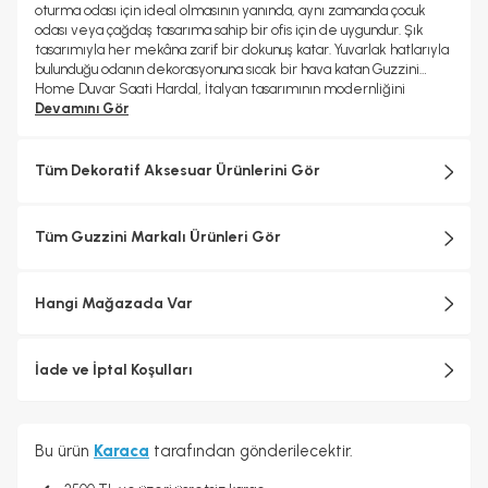
oturma odası için ideal olmasının yanında, aynı zamanda çocuk
odası veya çağdaş tasarıma sahip bir ofis için de uygundur. Şık
tasarımıyla her mekâna zarif bir dokunuş katar. Yuvarlak hatlarıyla
bulunduğu odanın dekorasyonuna sıcak bir hava katan Guzzini
Home Duvar Saati Hardal, İtalyan tasarımının modernliğini
yansıtır.
Devamını Gör
Tasarımcı:
Brogliato - Traverso
Ölçü:
22 cm x 8 cm x 33 cm
Tüm Dekoratif Aksesuar Ürünlerini Gör
Guzzini Hakkında
Tüm Guzzini Markalı Ürünleri Gör
1912 yılında kurulan Guzzini, ev yaşamını renklendiren yaratıcı ev
eşyalarının öncü markalarından biridir. Günlük yaşamın her
alanında estetik ve işlevselliği bir araya getiren ürünleriyle
Hangi Mağazada Var
tanınan Guzzini, İtalyan tasarımının eşsiz özelliklerini dünya
çapında sunar. Guzzini'nin felsefesi, günlük hayatı daha keyifli hale
getirmek ve evleri renklendirmektir. Ürünlerindeki yenilikçi
tasarım anlayışı, işlevselliği ve estetiği birleştirerek mükemmel
İade ve İptal Koşulları
sonuçlar ortaya koyar. Her bir ürün, kullanıcıların yaşamlarını
kolaylaştırmak ve güzelleştirmek için tasarlanmıştır.
Fratelli Guzzini, yeşil yeniliklere, kaynakların korunmasına ve
Bu ürün
Karaca
tarafından gönderilecektir.
insanlara saygıya dayalı bir üretim yaklaşımıyla çevresel
sürdürülebilirlik üzerine kurulu uzun soluklu bir endüstriyel kültüre