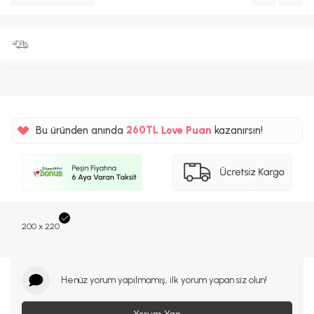
%5
Bu üründen anında
260TL
Love Puan
kazanırsın!
%5
200 x 220
Henüz yorum yapılmamış, ilk yorum yapan siz olun!