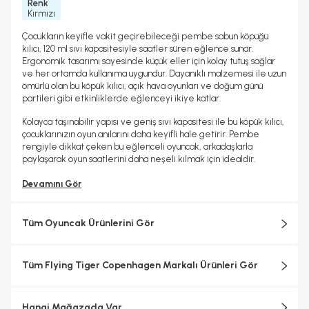
Renk
Kırmızı
Çocukların keyifle vakit geçirebileceği pembe sabun köpüğü
kılıcı, 120 ml sıvı kapasitesiyle saatler süren eğlence sunar.
Ergonomik tasarımı sayesinde küçük eller için kolay tutuş sağlar
ve her ortamda kullanıma uygundur. Dayanıklı malzemesi ile uzun
ömürlü olan bu köpük kılıcı, açık hava oyunları ve doğum günü
partileri gibi etkinliklerde eğlenceyi ikiye katlar.
Kolayca taşınabilir yapısı ve geniş sıvı kapasitesi ile bu köpük kılıcı,
çocuklarınızın oyun anılarını daha keyifli hale getirir. Pembe
rengiyle dikkat çeken bu eğlenceli oyuncak, arkadaşlarla
paylaşarak oyun saatlerini daha neşeli kılmak için idealdir.
Devamını Gör
Tüm Oyuncak Ürünlerini Gör
Tüm Flying Tiger Copenhagen Markalı Ürünleri Gör
Hangi Mağazada Var