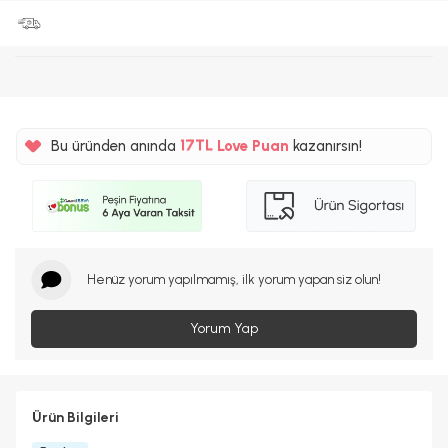
%5
Bu üründen anında
17TL
Love Puan
kazanırsın!
%5
Henüz yorum yapılmamış, ilk yorum yapan siz olun!
Yorum Yap
Ürün Bilgileri