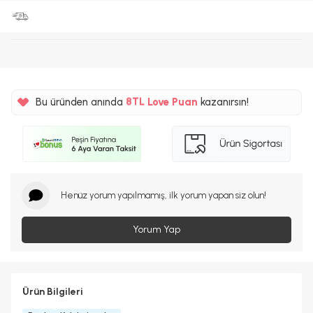
%5
Bu üründen anında
8TL
Love Puan
kazanırsın!
%5
Henüz yorum yapılmamış, ilk yorum yapan siz olun!
Yorum Yap
Ürün Bilgileri