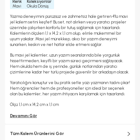
Renk
Koleksiyonlar
Mavi
Okula Dönüş
Yazma deneyimini pürüzsüz ve zahmetsiz hale getiren 4'lü mavi
jel kalem setini keşfet! Bu set, not alırken veya yaratıcı projeler
üzerinde çalışırken konforlu bir tutuş sağlamak için tasarlandı.
Kalemlerin ölçüleri 1,1 x 14,2 x 1,1 cm olup, elinle mükemmel bir
uyum yakalar. Mavi jel mürekkep, akıcı bir yazım deneyimi
sunarken, keskin ve net hatlar elde etmeni sağlar.
Bu mavi jel kalemler, uzun yazım seanslarında bile yorgunluk
hissettirmeden, keyifli bir yazım süreci geçirmeni sağlayacak.
Hem okulda hem de iş yerinde, günlük notlarından yaratıcı
çizimlerine kadar her türlü projede güvenilir bir arkadaşın olacak.
Yaratıcılığını konuştur ve bu pratik setle yazı yazmanın tadını çıkar!
Hem öğrenciler hem de profesyoneller için ideal bir seçenek
olan bu kalemler, her yazım ihtiyacını karşılamak için tasarlandı.
Ölçü: 1,1 cm x 14,2 cm x 1,1 cm
Devamını Gör
Tüm Kalem Ürünlerini Gör