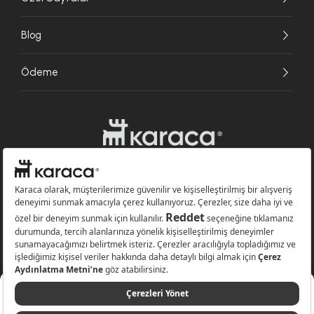
Blog
Ödeme
Websitesinde kullanılan bazı görseller yapay zekâ (AI) ile üretilmiştir.
Karaca.com © 2026 - Karaca Züccaciye A.Ş. Tüm hakları saklıdır.
210 TL
Sepete Ekle