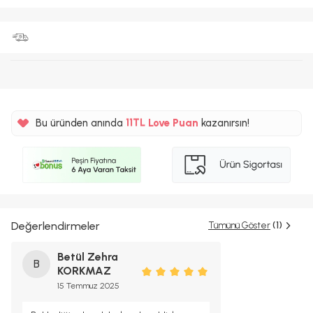
%5
11TL
Bu üründen anında
Love Puan
kazanırsın!
%5
Değerlendirmeler
Tümünü Göster
(1)
Betül Zehra
B
KORKMAZ
15 Temmuz 2025