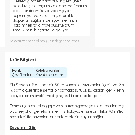
Beklediğimden daha büyük geldi ,ben
yolculuk için almıştım ve deneme fırsatım
oldu , en önemlisi valizde hiç yer
kaplamıyor ve kullanımı çok pratik
,kapakları sağlam ,ben çok memnun
kaldım tekrar almayı düşünüyorum,
üstelik mini bir çanta ile geliyor
Karaca
üzerinden alınmış ürün değerlendirmesi.
Ürün Bilgileri
Renk
Koleksiyonlar
Çok Renkli
Yaz Aksesuarları
3’lü Seyahat Seti, her biri 90 ml kapasiteli sıvı kapları içerir ve 13 x
19,3 cm ölçülerinde şeffaf bir çantada sunulur. Bu kaplar, içeriklerin
kolayca tanımlanabilmesi için çeşitli renklerde gelir.
Taşıma çantası, el bagajınıza rahatça sığacak şekilde tasarlanmış
olup, seyahat gereksinimlerinizi kolayca erişilebilir kılar. 90 ml’lik
hacimleri ile havaalanı düzenlemelerine uyum sağlar.
Devamını Gör