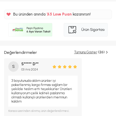
Bu üründen anında
%5 Love Puan
kazanırsın!
Değerlendirmeler
Tümünü Göster
(26)
S***** D**
S
03 Ara 2024
3 boyutunuda aldım ürünler iyi
paketlenmiş kargo firması sağlam bir
şekilde teslim etti teşekkürler Ürünleri
kullanıyorum çelik kaliteli paslanma
olmadı kullanışlı ürünlerden memnun
kaldım
Karaca
üzerinden alınmış ürün değerlendirmesi.