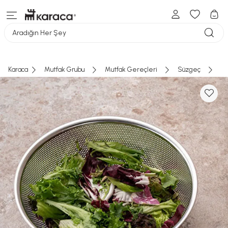
Aradığın Her Şey
Karaca
Mutfak Grubu
Mutfak Gereçleri
Süzgeç
Em