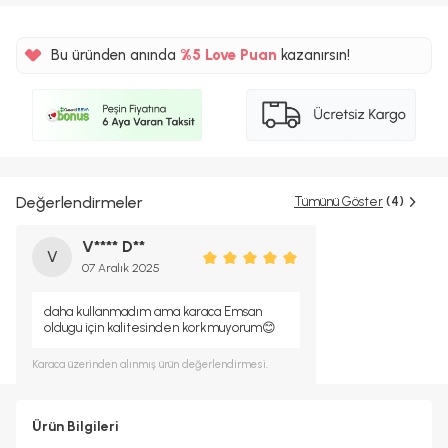
Bu üründen anında
%5 Love Puan
kazanırsın!
Değerlendirmeler
Tümünü Göster
(4)
V**** D**
V
07 Aralık 2025
daha kullanmadım ama karaca Emsan
oldugu için kalitesinden korkmuyorum😊
Karaca
üzerinden alınmış ürün değerlendirmesi.
Ürün Bilgileri