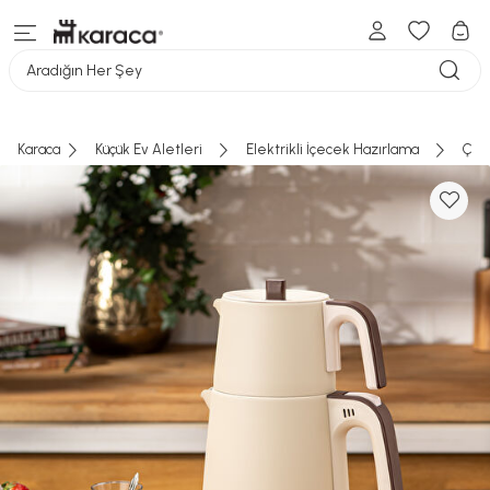
Aradığın Her Şey
Karaca
Küçük Ev Aletleri
Elektrikli İçecek Hazırlama
Çay