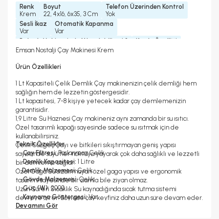
Renk
Boyut
Telefon Üzerinden Kontrol
Krem
22, 4x16, 6x35, 3 Cm
Yok
Sesli İkaz
Otomatik Kapanma
Var
Var
Bulaşık Makinesinde Yıkanılabilir mi ?
Kettle Özelliği
Demlik Yıkanabilir
Var
Emsan Nostalji Çay Makinesi Krem
Yedek Parça Temini Yapılır
Garanti Yılı
Güç
Evet
2 Yıl
1800 Watt
Ürün Özellikleri
Program Sayısı
Bardak/ Fincan Kapasitesi
1 Program
25-30 Çay Bardağı
1 Lt Kapasiteli Çelik Demlik Çay makinenizin çelik demliği hem
Konuşma Özelliği
Demlik Kapasitesi
sağlığın hem de lezzetin göstergesidir.
Yok
1 Lt
1 Lt kapasitesi, 7-8 kişiye yetecek kadar çay demlemenizin
Filtre/Süzgeç Malzemesi
Otomatik Su Alma
garantisidir.
Paslanmaz Çelik
Yok
1,9 Litre Su Haznesi Çay makineniz aynı zamanda bir su ısıtıcı.
Alt Hazne Malzemesi
Kablo Uzunluğu
Gövde Malzemesi
Özel tasarımlı kapağı sayesinde sadece su ısıtmak için de
Paslanmaz Çelik
0, 96 M
Paslanmaz Çelik
kullanabilirsiniz.
Teknik Özellikler
Çelik Süzgeç Çayı ve bitkileri sıkıştırmayan geniş yapısı
• Çay Filtresi:
Paslanmaz Çelik
sayesinde suyu her noktaya yayarak çok daha sağlıklı ve lezzetli
• Demlik Kapasitesi:
1 Litre
bir demleme sağlar.
•
Demlik Malzemesi:
Çelik
Özel Gaga Su sızdırmayan özel gaga yapısı ve ergonomik
• Gövde Malzemesi:
Çelik
tasarımı sayesinde bir damla bile ziyan olmaz.
• Güç (W):
2000
Uzun Süren Sıcaklık Su kaynadığında sıcak tutma sistemi
• Kaynama Göstergesi:
Var
devreye girer. Böylece çay keyfiniz daha uzun süre devam eder.
• Otomatik Kapanma:
Devamını Gör
Var
360 Derece Dönebilen Gövde Çay makinenizin 360 derece
• Renk:
Vintage Bej
dönebilen gövdesi sayesinde, siz çay makinenizin etrafında