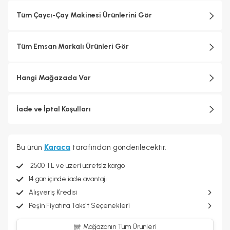
• Su Isıtıcı Kapasitesi:
1,9 Litre
dönmek zorunda kalmazsınız.
• Susuz Çalışma Emniyeti:
Var
Tüm Çaycı-Çay Makinesi Ürünlerini Gör
Tüm Emsan Markalı Ürünleri Gör
Hangi Mağazada Var
İade ve İptal Koşulları
Bu ürün
Karaca
tarafından gönderilecektir.
2500 TL ve üzeri ücretsiz kargo
14 gün içinde iade avantajı
Alışveriş Kredisi
Peşin Fiyatına Taksit Seçenekleri
Mağazanın Tüm Ürünleri