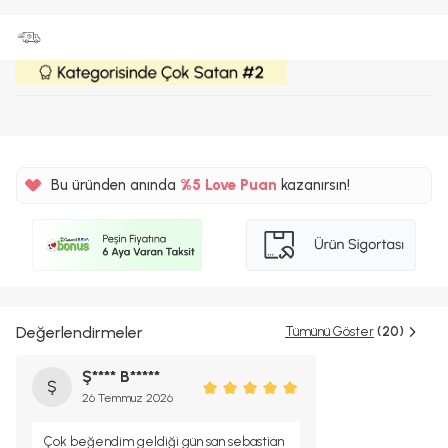
Bu üründen anında
%5
Love Puan
kazanırsın!
20TL
%5
Değerlendirmeler
Tümünü Göster
(20)
Ş**** B*****
Ş
26 Temmuz 2026
Çok beğendim geldiği gün san sebastian