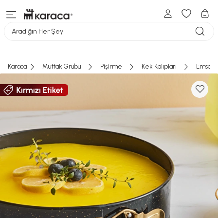
Aradığın Her Şey
Karaca
Mutfak Grubu
Pişirme
Kek Kalıpları
Emsan B