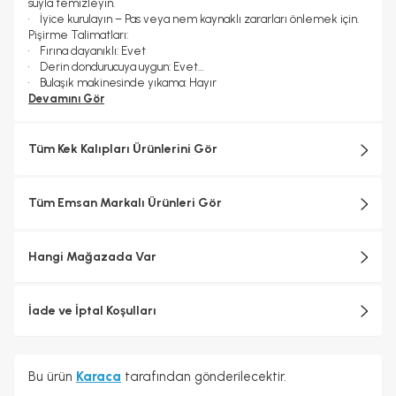
suyla temizleyin.
• İyice kurulayın – Pas veya nem kaynaklı zararları önlemek için.
Pişirme Talimatları:
• Fırına dayanıklı: Evet
• Derin dondurucuya uygun: Evet
• Bulaşık makinesinde yıkama: Hayır
• Maksimum sıcaklık: 220°C
Devamını Gör
• Ön ısıtma: Eşit pişirme için önerilir.
Temizlik ve Bakım:
• Temizlikten önce tamamen soğumasını bekleyin – Şekil
Tüm Kek Kalıpları Ürünlerini Gör
bozulmasını önlemek için.
• Elde yıkama (önerilir) – Hafif deterjan ve yumuşak sünger
kullanın.
Tüm Emsan Markalı Ürünleri Gör
• Aşındırıcı malzemelerden kaçının – Sert süngerler veya güçlü
kimyasallar kaplamaya zarar verebilir.
• Hemen kurulayın – Su lekesi veya pas oluşumunu önlemek için.
Hangi Mağazada Var
İade ve İptal Koşulları
Bu ürün
Karaca
tarafından gönderilecektir.