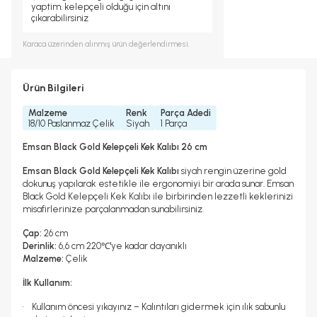
yaptim. kelepçeli olduğu için altını
çıkarabilirsiniz
Karaca
üzerinden alınmış ürün değerlendirmesi.
Ürün Bilgileri
Malzeme
Renk
Parça Adedi
18/10 Paslanmaz Çelik
Siyah
1 Parça
Emsan Black Gold Kelepçeli Kek Kalıbı 26 cm
Emsan Black Gold Kelepçeli Kek Kalıbı
siyah rengin üzerine gold
dokunuş yapılarak estetikle ile ergonomiyi bir arada sunar. Emsan
Black Gold Kelepçeli Kek Kalıbı ile birbirinden lezzetli keklerinizi
misafirlerinize parçalanmadan sunabilirsiniz.
Çap:
26 cm
Derinlik:
6,6 cm 220℃'ye kadar dayanıklı
Malzeme:
Çelik
İlk Kullanım:
• Kullanım öncesi yıkayınız – Kalıntıları gidermek için ılık sabunlu