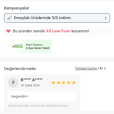
Kampanyalar
Emaylab Ürünlerinde %15 indirim
Kampanyası
Bu üründen anında
%5
Love Puan
kazanırsın!
64TL
%5
Değerlendirmeler
Tümünü Göster
(4)
B***** A*****
B
26 Şubat 2026
begendim
Karaca
üzerinden alınmış ürün değerlendirmesi.