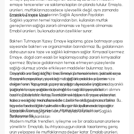
emaye tencereler ve saklama kapları ön planda tutulur. Emaylab
ürünleri, mutfaklarınıza sadece işlevsellik değil, aynı zamanda
Emaylab Emaye Ürünlerinin Sağlık Açısından Faydaları
sıcaklık ve kişilik katar.
Sağlıklı yaşamın temel taşlarından biri, kullanılan mutfak
gereçlerinin sağlığa zararlı olmaması ve hijyenik olmaması.
Emabil ürünleri, bu konuda üstün özellikler sunar:
Bakteri Tutmayan Yüzey: Emaye kaplama, göze batmayan yapısı
sayesinde bakteri ve organizmaları barındırmaz. Bu, gıdalarınızın
daha uzun süre taze ve sağlıklı kalmasını sağlar. Kimyasal İçermez:
Emaye, doğal cam esaslı bir kaplamaya sahip zararlı kimyasallar
içermez. Böylece gıdalarınızın temas etmeyen yüzeylerde
sağlığı olumsuz yönde etkileyen maddeler bulunmaz. Isıya
Dayanıklı ve Sağlıklı Pişirme: Emaylab tencereleri, yüksek ısıya
Emaylab ürünleri, sağlıklı beslenme yeteneklerini destekleme.
dayanıklı yapıyla yiyeceklerinizi sağlıklı şekilde pişirmenize
Emaya tencereler, yiyeceğin doğal aromasını ve besin
imkan tanır. Yapışmaz yüzey özelliği sayesinde yağlama
değerlerini koruyarak pişirme yapar. Ayrıca kırılmaz ve dayanıklı
bağlantıları sayesinde daha hafif ve sağlıklı yemekler
yüzeyleri, aşırı yağlanmayı engeller ve dolayısıyla kalori alımını
hazırlayabilirsiniz. Kolay Temizlik ve Hijyen: Emaye yüzeyler,
azaltır. Emaylab'ın emaye saklama kapları ise yiyeceklerinizi
kalıcız ve kolay temizlenebilir özellikte olduğu için mutfakta
taze ve sağlıklı muhafaza eder, besinlerin bozulmasını önler. Bu
hijyen standartlarını yükseltir. Bu, günlük kullanımda zaman
sayede hem sağlık hem de ekonomik açıdan avantaj sağlar.
Emaylab Emaye Ürünleri ile Mutfaklarda Estetik ve
kazandırırken sağlığınızı korur. Emaylab Ürünleri ile Sağlıklı
Fonksiyonellik
Beslenme Alışkanlıkları
Modern mutfak trendleri, iyileşme ve bir arada sunan ürünlere
yöneliktir. Emaylab, bu ihtiyaca uygun olarak tasarlanmış geniş
ürün yelpazesi ile mutfaklarınıza değer katar. Emalab ürünleri,