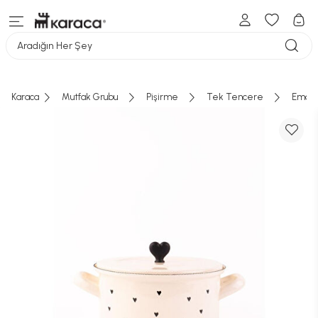
Aradığın Her Şey
Karaca
Mutfak Grubu
Pişirme
Tek Tencere
Emayl