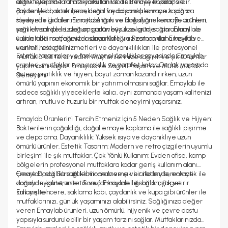
aktivitelerinde rahatlıkla kullanılabilir. Emaye kupalar ve
sağlıklı yaşam tarzınızı yansıtan ve destekleyen araçlardır.
çaydanlıklar, sıcak içeceklerin faydalarını çıkarmanızı sağlar.
Bakteriyel bakterilerin, doğal ve dayanıklı emaye kaplama
Hediyelik Ürünler: Emaylab'ın şık ve fonksiyonel emaye ürünleri,
sayesinde gıdalarınızın tazeliğini ve doğallığını korur. Bu da hem
yeni ev sahipleri, doğum günü veya özel günler için anlamlı ve
sağlık hem de lezzet açısından büyük avantaj sağlar. Emaylab
kullanılabilir seçenekler sunar. Kafe ve Restoranlar: Emaylab
ürünleri ile mutfağınızda dayanıklılığınız zaman daha keyifli ve
ürünleri, estetik hizmetleri ve dayanıklılıkları ile profesyonel
verimli hale gelir.
Estetik tasarımlar ve fonksiyonel özellikler sayesinde Emaylab
mutfaklarda tercih edilir. Müşterilerinize sağlıklı ve şık sunumlar
ürünleri, mutfaklarınıza sıcaklık ve zarafet katar. Günlük yaşamda
yapılmasını sağlar. Emaylab ile Sağlıklı Yaşam ve Mutlu Mutfak
sistem pratiklik ve hijyen, boyut zaman kazandırırken, uzun
Deneyimi
ömürlü yapının ekonomik bir yatırım olmasını sağlar. Emaylab ile
sadece sağlıklı yiyeceklerle kalıcı, aynı zamanda yaşam kalitenizi
artıran, mutlu ve huzurlu bir mutfak deneyimi yaşarsınız.
Emaylab Ürünlerini Tercih Etmeniz İçin 5 Neden Sağlık ve Hijyen:
Bakterilerin çoğaldığı, doğal emaye kaplama ile sağlıklı pişirme
ve depolama. Dayanıklılık: Yüksek ısıya ve dayanıklıye uzun
ömürlü ürünler. Estetik Tasarım: Modern ve retro çizgilerin uyumlu
birleşimi ile şık mutfaklar. Çok Yönlü Kullanım: Evden ofise, kamp
bölgelerin profesyonel mutfaklara kadar geniş kullanım alanı.
Çevre Dostu: Sürdürülebilir malzeme ve üretim demokratik ile
Emaylab, sağlıklı sağlıklı modern ve şık bir ifadeyle, emaye
doğaya uygun ürünler. Sonuç: Emaylab ile sağlıklı, Şık ve
zararlıde kalite, estetik ve fonksiyonelliği bir araya getirir.
kullanışlıel
Emaye tencere, saklama kabı, çaydanlık ve kupa gibi ürünler ile
mutfaklarınızı, günlük yaşamınızı alabilirsiniz. Sağlığınıza değer
veren Emaylab ürünleri, uzun ömürlü, hijyenik ve çevre dostu
yapısıyla sürdürülebilir bir yaşam tarzını sağlar. Mutfaklarınızda