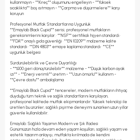
kullanmayın - **Kireç** oluşumunu engelleyin - **Yüksek
sıcaklıkta** boş ısıtmayın - **Çarpma ve düşürmelere** karşı
koruyun
Profesyonel Mutfak Standartlarına Uygunluk
**Emaylab Black Cupid** serisi, profesyonel mutfakların
gereksinimlerini karşılar: • **NSF** sertifikalı hijyen standardı •
**FDA** onaylı gıda güvenliği • **EN 10209** malzeme kalite
standardı • **DIN 4803** emaye kaplama standardı • **CE**
uygunluk belgesi
Sürdürülebilirlik ve Çevre Duyarlılığı
- **%100 geri dönüştürülebilir** malzeme - **Düşük karbon ayak
izi** - **Enerji verimli** üretim - **Uzun ömürlü** kullanım -
**Çevre dostu** ambalajlama
**Emaylab Black Cupid** tencereler, modern mutfakların ihtiyaç
duyduğu tüm teknik ve sağlık standartlarını karşılayan,
profesyonel kalitede mutfak ekipmanlarıdır. Yüksek teknoloji ile
üretilen bu ürünler, sağlıklı pişirme deneyimi sunarken uzun yıllar
güvenle kullanılabilir.
Emaylab: Sağlıklı Yaşamın Modern ve Şık İfadesi
Günümüzün hızla devam eden yaşam koşulları, sağlıklı yaşam ve
estetik tasarım anlayışı, mutfakta kırılmada de kendini