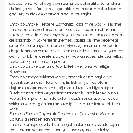
sadece fonksiyonel değil, aynı zamanda dekoratif unsurlar olarak
da öne çıkıyor. Zarif renk seçenekleri ve modern-retro tasarım
çizgileri, mutfak dekorasyonunuza uyumu sağlar.
Emaylab Emaye Tencere: Zamansız Tasarım ve Sağlıklı Pişirme
Emaylab'ın emaye tencereleri, klasik ve modern mutfakların
vazgeçilmezidir. Yüksek ısıya dayanıklı yapısı ile hem ocakta hem
de saklanabilir. Bakterilerin üremesi, sağlıklı pişirme seçeneği
sunar. Ayrıca emaye tencereler, yiyeceğin aromasını ve besin
değerlerini koruyarak lezzetli yemekleri hazırlamanıza yardımcı
olur. Emaylab tencereleri, dayanıklı yapıları sayesinde uzun yıllar
boyunca ilk günkü bütünlüğü korur.
Emaylab Emaye Saklama Kabı: Estetik ve Fonksiyonelliğin
Buluşması
Emaylab emaye saklama kapları, yiyeceklerinizi sağlıklı ve
hijyenik saklama için tasarlanmıştır. Bakteriyel hücrelerin
dağılımını sızdırmaz ve mutfağınızda düzen ve hijyen sağlar.
Buzdolabında, rafta veya sofrada rahatça kullanabileceğiniz bu
kaplar, hem pratik hem de estetik çözümler sunuyor. Emaylab
saklama kapları, gıdalarınızın tazeliğini uzun süre koruyarak israfı
korur.
Emaylab Emaye Çaydanlık: Geleneksel Çay Keyfini Modern
Dokunuşla Yeniden Tanımlayın
Emaylab emaye çaydanlıklar, doğal kaplaması sayesinde suyun
tadını çıkarın ve aromasını koruyun. Isıya dayanıklı ve kolay