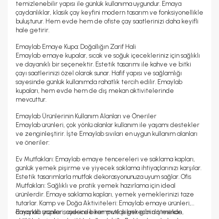
temizlenebilir yapısı ile günlük kullanıma uygundur. Emaya
çaydanlıklar, klasik çay keyfini modern tasarım ve fonksiyonellikle
buluşturur. Hem evde hem de ofiste çay saatlerinizi daha keyifli
hale getirir.
Emaylab Emaye Kupa: Doğallığın Zarif Hali
Emaylab emaye kupalar, sıcak ve soğuk içecekleriniz için sağlıklı
ve dayanıklı bir seçenektir. Estetik tasarımı ile kahve ve bitki
çayı saatlerinizi özel olarak sunar. Hafif yapısı ve sağlamlığı
sayesinde günlük kullanımda rahatlık tercih edilir. Emaylab
kupaları, hem evde hem de dış mekan aktivitelerinde
mevcuttur.
Emaylab Ürünlerinin Kullanım Alanları ve Öneriler
Emaylab ürünleri, çok yönlü alanlar kullanım ile yaşamı destekler
ve zenginleştirir. İşte Emaylab sıvıları en uygun kullanım alanları
ve öneriler:
Ev Mutfakları: Emaylab emaye tencereleri ve saklama kapları,
günlük yemek pişirme ve yiyecek saklama ihtiyaçlarınızı karşılar.
Estetik tasarımlarla mutfak dekorasyonunuza uyum sağlar. Ofis
Mutfakları: Sağlıklı ve pratik yemek hazırlama için ideal
ürünlerdir. Emaye saklama kapları, yemek yemeklerinizi taze
tutarlar. Kamp ve Doğa Aktiviteleri: Emaylab emaye ürünleri,
dayanıklı yapılar sayesinde kamp ve piknik gibi dış mekan
Emaylab ürünleri, sadece birer mutfak gerecinin ötesinde,