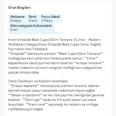
Ürün Bilgileri
Malzeme
Renk
Parça Adedi
Emaye
Krem
2 Parça
Mikrodalgada Kullanılabilir
Evet
İndüksiyon Ocakta Kullanılabilir
Evet
Krem Emaylab Black Cupid 20cm Tencere (3 Litre) - Modern
Mutfakların Vazgeçilmezi Emaylab Black Cupid Serisi: Sağlıklı
Pişirmenin Yeni Standardı
**Emaylab** kalitesiyle üretilen **Black Cupid 20cm Tencere**,
mutfağınıza hem şıklık hem fonksiyonellik katıyor. **3 litre**
kapasitesiyle ideal pişirme hacmi sunan bu **emaye tencere**,
Sepete eklemeye devam etmek ister
modern tasarımı ve krem rengiyle mutfağınızın vazgeçilmez
parçası olmaya aday.
misiniz?
Üstün Özellikleri ve Kullanım Avantajları
Sepete eklemek üzere olduğunuz ürün, fotoğrafından
Seçtiğiniz ürün(ler) sepete eklendi
• **Emaye kaplama** teknolojisiyle üretilen tencere, bakteri
farklı renk ve desende gönderilebilir.
barındırmayan yüzeyi sayesinde maksimum hijyen sağlar •
**Yüksek ısı dayanımı** ile her türlü pişirme tekniğinde güvenle
ALIŞVERİŞE DEVAM ET
Sepete Ekle
Geri Dön
kullanılır • **20cm çap** ölçüsü ile 3-4 kişilik aileler için ideal
boyuttadır • **Krem renk** seçeneği ile modern ve vintage
mutfaklara uyum sağlar
SEPETE GİT