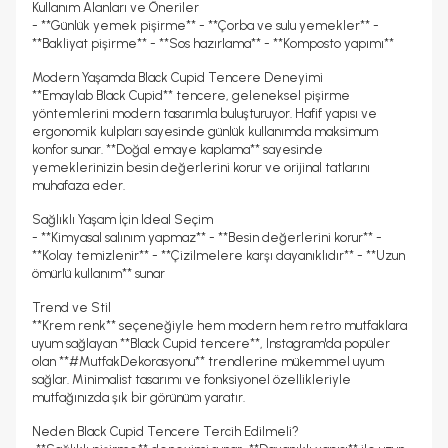
Kullanım Alanları ve Öneriler
- **Günlük yemek pişirme** - **Çorba ve sulu yemekler** -
**Bakliyat pişirme** - **Sos hazırlama** - **Komposto yapımı**
Modern Yaşamda Black Cupid Tencere Deneyimi
**Emaylab Black Cupid** tencere, geleneksel pişirme
yöntemlerini modern tasarımla buluşturuyor. Hafif yapısı ve
ergonomik kulpları sayesinde günlük kullanımda maksimum
konfor sunar. **Doğal emaye kaplama** sayesinde
yemeklerinizin besin değerlerini korur ve orijinal tatlarını
muhafaza eder.
Sağlıklı Yaşam İçin Ideal Seçim
- **Kimyasal salınım yapmaz** - **Besin değerlerini korur** -
**Kolay temizlenir** - **Çizilmelere karşı dayanıklıdır** - **Uzun
ömürlü kullanım** sunar
Trend ve Stil
**Krem renk** seçeneğiyle hem modern hem retro mutfaklara
uyum sağlayan **Black Cupid tencere**, Instagram'da popüler
olan **#MutfakDekorasyonu** trendlerine mükemmel uyum
sağlar. Minimalist tasarımı ve fonksiyonel özellikleriyle
mutfağınızda şık bir görünüm yaratır.
Neden Black Cupid Tencere Tercih Edilmeli?