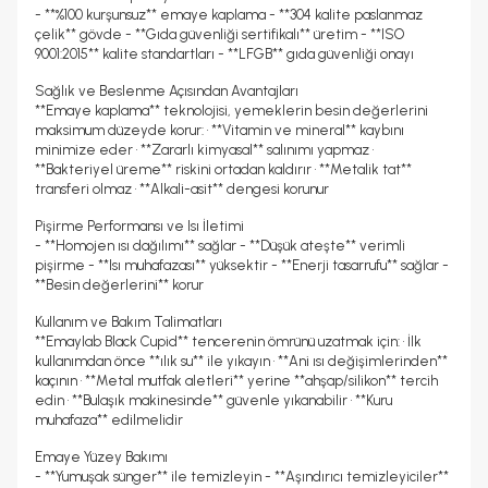
- **%100 kurşunsuz** emaye kaplama - **304 kalite paslanmaz
çelik** gövde - **Gıda güvenliği sertifikalı** üretim - **ISO
9001:2015** kalite standartları - **LFGB** gıda güvenliği onayı
Sağlık ve Beslenme Açısından Avantajları
**Emaye kaplama** teknolojisi, yemeklerin besin değerlerini
maksimum düzeyde korur: • **Vitamin ve mineral** kaybını
minimize eder • **Zararlı kimyasal** salınımı yapmaz •
**Bakteriyel üreme** riskini ortadan kaldırır • **Metalik tat**
transferi olmaz • **Alkali-asit** dengesi korunur
Pişirme Performansı ve Isı İletimi
- **Homojen ısı dağılımı** sağlar - **Düşük ateşte** verimli
pişirme - **Isı muhafazası** yüksektir - **Enerji tasarrufu** sağlar -
**Besin değerlerini** korur
Kullanım ve Bakım Talimatları
**Emaylab Black Cupid** tencerenin ömrünü uzatmak için: • İlk
kullanımdan önce **ılık su** ile yıkayın • **Ani ısı değişimlerinden**
kaçının • **Metal mutfak aletleri** yerine **ahşap/silikon** tercih
edin • **Bulaşık makinesinde** güvenle yıkanabilir • **Kuru
muhafaza** edilmelidir
Emaye Yüzey Bakımı
- **Yumuşak sünger** ile temizleyin - **Aşındırıcı temizleyiciler**