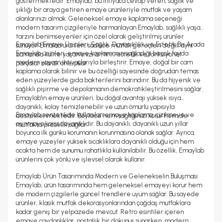
göstermektedir. Emaylab, bu ihtiyaca cevap veren, sağlık ve
şıklığı bir araya getiren emaye ürünleriyle mutfak ve yaşam
alanlarınızı almak. Geleneksel emaye kaplama seçeneği
modern tasarım çizgileriyle harmanlayan Emaylab, sağlıklı yaşam
tarzını benimseyenler için özel olarak geliştirilmiş ürünler
Emaylab Emaye Ürünleri: Sağlık, Dayanıklılık ve Estetik Bir Arada
sunuyor. Emalab ürünleri, sadece mutfak gereçleri değil; aynı
Emaylab ürünleri, emaye kaplamanın sağladığı birçok fayda
zamanda kalite yaşamınızı arttırır, estetik ve fonksiyonel
modern yaşam ihtiyaçlarıyla birleştirir. Emaye, doğal bir cam
parçalar olarak öne çıkar.
kaplama olarak bilinir ve bu özelliği sayesinde doğrudan temas
eden yüzeylerde gıda bakterilerini barındırır. Bu da hijyenik ve
sağlıklı pişirme ve depolamanın demokratikleştirilmesini sağlar.
Emaylab'ın emaye ürünleri, bu doğal avantajı yüksek ısıya
dayanıklı, kolay temizlenebilir ve uzun ömürlü yapısıyla
Emaylab sentetikde kullanılan emaye kaplama, çizilmeye ve
desteklenmektedir. Böylece hem sağlığınızı korur hem de
aşınmaya karşı dayanıklıdır. Bu dayanıklı, dayanıklı uzun yıllar
mutfakta pratiklik sağlar.
boyunca ilk günkü korumanın korunmasına olanak sağlar. Ayrıca,
emaye yüzeyler yüksek sıcaklıklara dayanıklı olduğu için hem
ocakta hem de sunumu rahatlıkla kullanılabilir. Bu özellik, Emaylab
ürünlerini çok yönlü ve işlevsel olarak kullanır.
Emaylab Ürün Tasarımında Modern ve Gelenekselin Buluşması
Emaylab, ürün tasarımında hem geleneksel emayeyi korur hem
de modern çizgilerle güncel trendlere uyum sağlar. Bu sayede
ürünler, klasik mutfak dekorasyonlarından çağdaş mutfaklara
kadar geniş bir yelpazede mevcut. Retro esintiler içeren
emaye çaydanlıklar, nostaljik bir dokunuş sunarken, modern