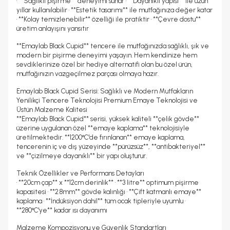
• **Sağlıklı pişirme** deneyimi sunar • **Dayanıklı yapısı** ile uzun
yıllar kullanılabilir • **Estetik tasarımı** ile mutfağınıza değer katar
• **Kolay temizlenebilir** özelliği ile pratiktir • **Çevre dostu**
üretim anlayışını yansıtır
**Emaylab Black Cupid** tencere ile mutfağınızda sağlıklı, şık ve
modern bir pişirme deneyimi yaşayın. Hem kendinize hem
sevdiklerinize özel bir hediye alternatifi olan bu özel ürün,
mutfağınızın vazgeçilmez parçası olmaya hazır.
Emaylab Black Cupid Serisi: Sağlıklı ve Modern Mutfakların
Yenilikçi Tencere Teknolojisi Premium Emaye Teknolojisi ve
Üstün Malzeme Kalitesi
**Emaylab Black Cupid** serisi, yüksek kaliteli **çelik gövde**
üzerine uygulanan özel **emaye kaplama** teknolojisiyle
üretilmektedir. **1200°C'de fırınlanan** emaye kaplama,
tencerenin iç ve dış yüzeyinde **pürüzsüz**, **antibakteriyel**
ve **çizilmeye dayanıklı** bir yapı oluşturur.
Teknik Özellikler ve Performans Detayları
• **20cm çap** x **12cm derinlik** • **3 litre** optimum pişirme
kapasitesi • **2.8mm** gövde kalınlığı • **Çift katmanlı emaye**
kaplama • **İndüksiyon dahil** tüm ocak tipleriyle uyumlu •
**280°C'ye** kadar ısı dayanımı
Malzeme Kompozisyonu ve Güvenlik Standartları