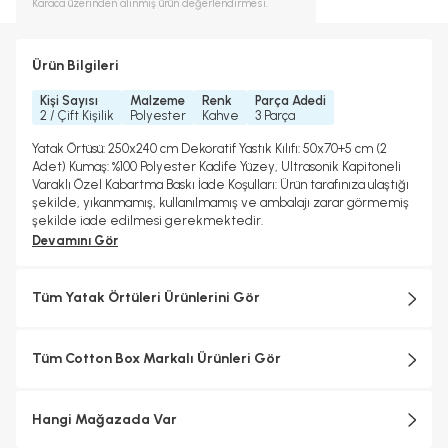
Karaca
üzerinden alınmış ürün değerlendirmesi.
Ürün Bilgileri
Kişi Sayısı
Malzeme
Renk
Parça Adedi
2 / Çift Kişilik
Polyester
Kahve
3 Parça
Yatak Örtüsü: 250x240 cm Dekoratif Yastık Kılıfı: 50x70+5 cm (2
Adet) Kumaş: %100 Polyester Kadife Yüzey, Ultrasonik Kapitoneli
Varaklı Özel Kabartma Baskı İade Koşulları: Ürün tarafınıza ulaştığı
şekilde, yıkanmamış, kullanılmamış ve ambalajı zarar görmemiş
şekilde iade edilmesi gerekmektedir.
Devamını Gör
Tüm Yatak Örtüleri Ürünlerini Gör
Tüm Cotton Box Markalı Ürünleri Gör
Hangi Mağazada Var