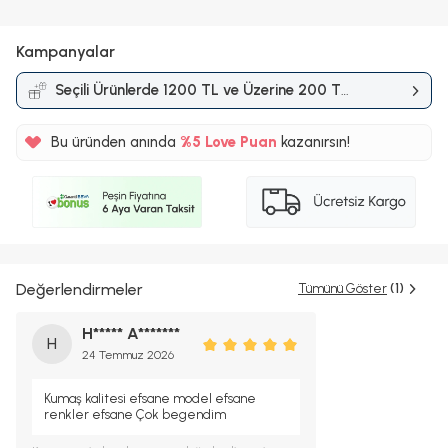
Kampanyalar
Seçili Ürünlerde 1200 TL ve Üzerine 200 TL
İndirim
Kampanyası
Bu üründen anında
%5
Love Puan
kazanırsın!
168TL
%5
Değerlendirmeler
Tümünü Göster
(1)
H***** A*******
H
24 Temmuz 2026
Kumaş kalitesi efsane model efsane
renkler efsane Çok begendim