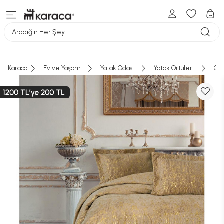
Aradığın Her Şey
Karaca
Ev ve Yaşam
Yatak Odası
Yatak Örtüleri
Cot