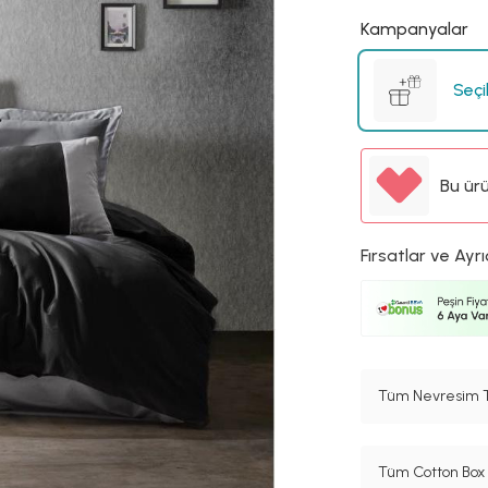
Kampanyalar
Seçi
Bu ür
Fırsatlar ve Ayrı
Tüm Nevresim Ta
Tüm Cotton Box 