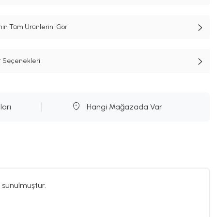
n Tüm Ürünlerini Gör
t Seçenekleri
ları
Hangi Mağazada Var
 sunulmuştur.