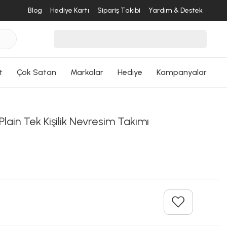
desende
Blog
Hediye Kartı
Sipariş Takibi
Yardım & Destek
ri Dön
t
Çok Satan
Markalar
Hediye
Kampanyalar
Plain Tek Kişilik Nevresim Takımı