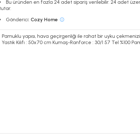
Bu üründen en fazla 24 adet sipariş verilebilir. 24 adet üze
tutar.
Gönderici:
Cozy Home
Pamuklu yapısı, hava geçirgenliği ile rahat bir uyku çekmeni
Yastık Kılıfı : 50x70 cm Kumaş-Ranforce : 30/1 57 Tel %100 P