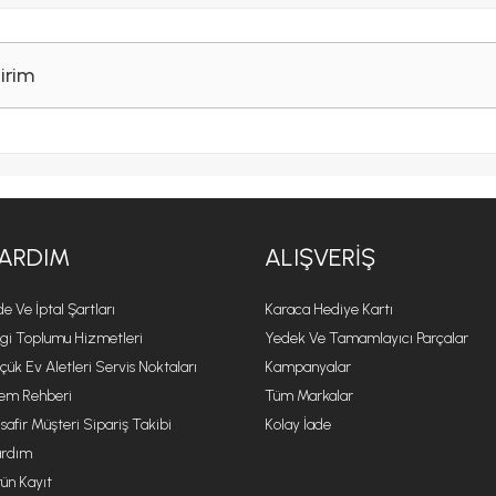
irim
ARDIM
ALIŞVERIŞ
de Ve İptal Şartları
Karaca Hediye Kartı
lgi Toplumu Hizmetleri
Yedek Ve Tamamlayıcı Parçalar
çük Ev Aletleri Servis Noktaları
Kampanyalar
lem Rehberi
Tüm Markalar
safir Müşteri Sipariş Takibi
Kolay İade
rdım
ün Kayıt