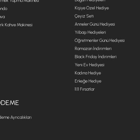
mek Yapma Makinesi
Kişiye Özel Hediye
ondo
Çeyiz Seti
va
Anneler Günü Hediyesi
rk Kahve Makinesi
Yılbaşı Hediyeleri
Öğretmenler Günü Hediyesi
Ramazan İndirimleri
Black Friday İndirimleri
Yeni Ev Hediyesi
Kadına Hediye
Erkeğe Hediye
11.11 Fırsatlar
ÖDEME
eme Ayrıcalıkları