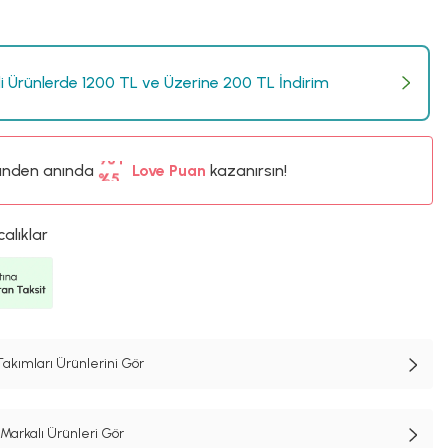
li Ürünlerde 1200 TL ve Üzerine 200 TL İndirim
ünden anında
%5
Love Puan
kazanırsın!
98TL
%5
calıklar
kımları Ürünlerini Gör
Markalı Ürünleri Gör