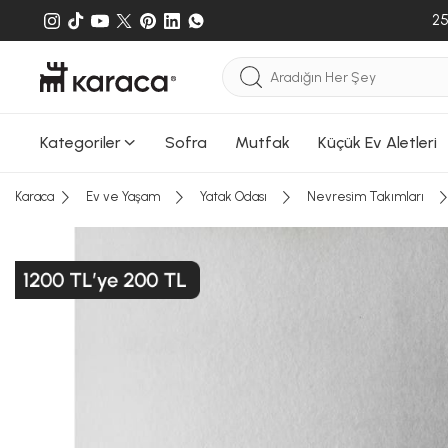
Sepete e
25
gönderileb
Kategoriler
Sofra
Mutfak
Küçük Ev Aletleri
Karaca
Ev ve Yaşam
Yatak Odası
Nevresim Takımları