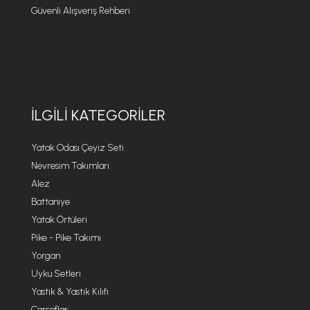
Güvenli Alışveriş Rehberi
İLGILI KATEGORILER
Yatak Odası Çeyiz Seti
Nevresim Takımları
Alez
Battaniye
Yatak Örtüleri
Pike - Pike Takımı
Yorgan
Uyku Setleri
Yastık & Yastık Kılıfı
Çarşaflar