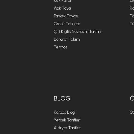
Kek Kalıbı
Ek
Wok Tava
R
Pankek Tavası
Ta
Granit Tencere
Tü
Çift Kişilik Nevresim Takımı
Baharat Takımı
Termos
BLOG
Karaca Blog
Öd
Yemek Tarifleri
Airfryer Tarifleri