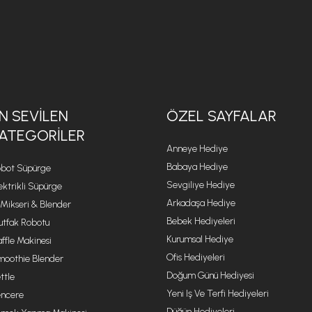
N SEVILEN
ÖZEL SAYFALAR
ATEGORILER
Anneye Hediye
Babaya Hediye
bot Süpürge
Sevgiliye Hediye
ektrikli Süpürge
Arkadaşa Hediye
 Mikseri & Blender
Bebek Hediyeleri
tfak Robotu
Kurumsal Hediye
ffle Makinesi
Ofis Hediyeleri
oothie Blender
Doğum Günü Hediyesi
ttle
Yeni Iş Ve Terfi Hediyeleri
ncere
Düğün Hediyeleri