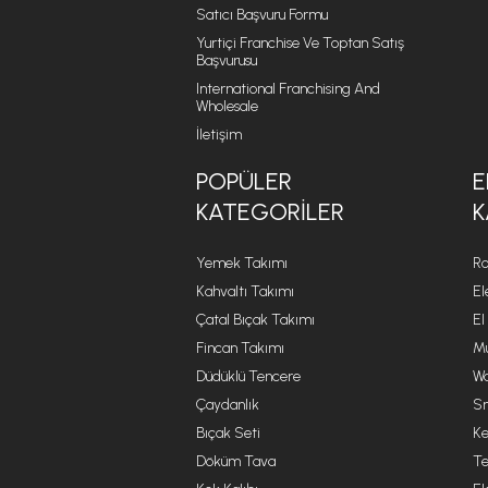
Satıcı Başvuru Formu
Yurtiçi Franchise Ve Toptan Satış
Başvurusu
International Franchising And
Wholesale
İletişim
POPÜLER
E
KATEGORILER
K
Yemek Takımı
Ro
Kahvaltı Takımı
El
Çatal Bıçak Takımı
El
Fincan Takımı
Mu
Düdüklü Tencere
Wa
Çaydanlık
Sm
Bıçak Seti
Ke
Döküm Tava
Te