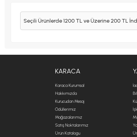
Seçili Ürünlerde 1200 TL ve Üzerine 200 TL İnd
KARACA
Y
Karaca Kurumsal
İa
Hakkımızda
Bi
Kurucudan Mesaj
Kü
Ödüllerimiz
İş
Mağazalarımız
Mi
Satış Noktalarımız
Ya
Ürün Katalogu
Ür