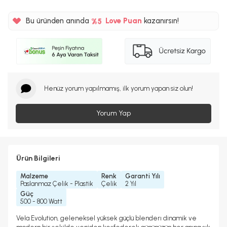
%5
745TL
Bu üründen anında
%5
Love Puan
kazanırsın!
Henüz yorum yapılmamış, ilk yorum yapan siz olun!
Yorum Yap
Ürün Bilgileri
Malzeme
Renk
Garanti Yılı
Paslanmaz Çelik - Plastik
Çelik
2 Yıl
Güç
500 - 800 Watt
Vela Evolution, geleneksel yüksek güçlü blenderı dinamik ve