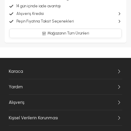
22 cm, en: 17 cm, yükseklik : 42 cm volt 230-240 - 50-60 Hz - watt
14 gün içinde iade avantajı
500 CE/CB EUROPE - 220/240V SHUKO PLUG İlk kullanımdan önce
kullanım kılavuzunu dikkatlice okuyunuz. "Temizlik ve Bakım"
Alışveriş Kredisi
tavsiyelerini içerir.
Peşin Fiyatına Taksit Seçenekleri
Mağazanın Tüm Ürünleri
Karaca
Yardım
Alışveriş
Kişisel Verilerin Korunması