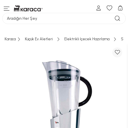
Aradığın Her Şey
Karaca
Küçük Ev Aletleri
Elektrikli İçecek Hazırlama
Smo