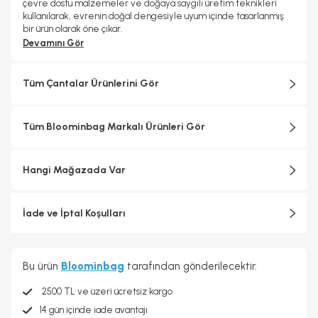
çevre dostu malzemeler ve doğaya saygılı üretim teknikleri
kullanılarak, evrenin doğal dengesiyle uyum içinde tasarlanmış
bir ürün olarak öne çıkar.
Devamını Gör
Tüm Çantalar Ürünlerini Gör
Boyutlar:
Ürünün boyutu dıştan dışa olacak şekilde 34 x 26 x 3 cm'ye kadar
Tüm Bloominbag Markalı Ürünleri Gör
olan Laptop/iPad modelleri için uygundur.
Hangi Mağazada Var
Dizüstü Bilgisayar kılıfı satın alırken dikkat edilmesi gereken bazı
kritik noktalar;
İade ve İptal Koşulları
Bilgisayarların boyut ve ağırlıkları, ilgili firmalarda yapılandırmaya
ve üretim sürecine göre değişim gösterebilmektedir.
Apple marka MacBook Pro ’ların 14 inç ve 16 inç ekranları, üst
Bu ürün
Bloominbag
tarafından gönderilecektir.
kısımda yuvarlatılmış köşelere sahiptir. Standart bir dikdörtgen
olarak ölçüldüğünde ekranlar diyagonal olarak 14.2 inç(inch) ve 16.2
2500 TL ve üzeri ücretsiz kargo
inç(inch) (görüntülenebilen gerçek alan daha azdır) ya da
14 gün içinde iade avantajı