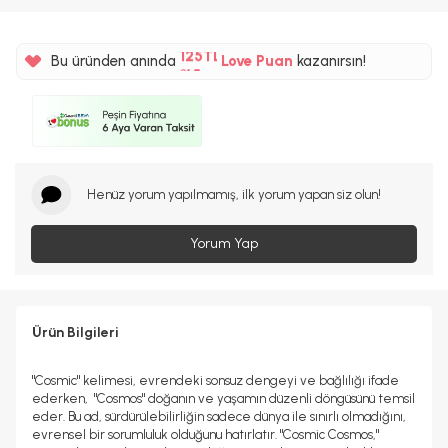
%5
125TL
Bu üründen anında
Love Puan
kazanırsın!
%5
Henüz yorum yapılmamış, ilk yorum yapan siz olun!
Yorum Yap
Ürün Bilgileri
"Cosmic" kelimesi, evrendeki sonsuz dengeyi ve bağlılığı ifade
ederken, "Cosmos" doğanın ve yaşamın düzenli döngüsünü temsil
eder. Bu ad, sürdürülebilirliğin sadece dünya ile sınırlı olmadığını,
evrensel bir sorumluluk olduğunu hatırlatır. "Cosmic Cosmos,"