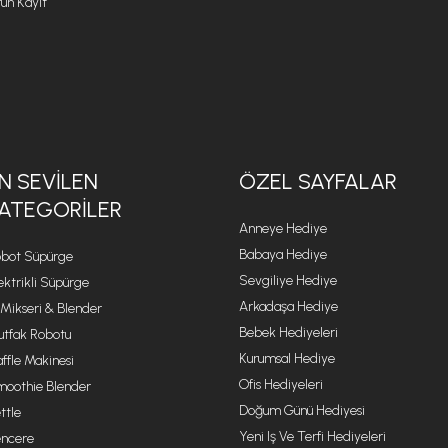
ün Kayıt
N SEVILEN
ÖZEL SAYFALAR
ATEGORILER
Anneye Hediye
Babaya Hediye
bot Süpürge
Sevgiliye Hediye
ektrikli Süpürge
Arkadaşa Hediye
 Mikseri & Blender
Bebek Hediyeleri
tfak Robotu
Kurumsal Hediye
ffle Makinesi
Ofis Hediyeleri
oothie Blender
Doğum Günü Hediyesi
ttle
Yeni Iş Ve Terfi Hediyeleri
ncere