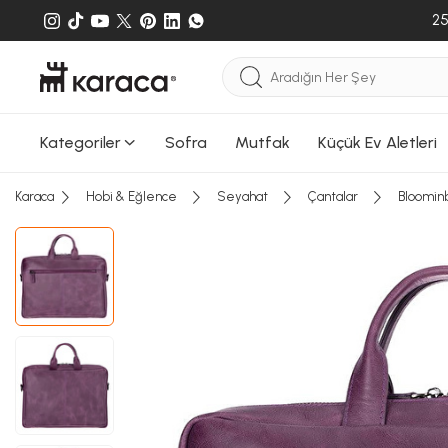
25
Kategoriler
Sofra
Mutfak
Küçük Ev Aletleri
Karaca
Hobi & Eğlence
Seyahat
Çantalar
Bloominb