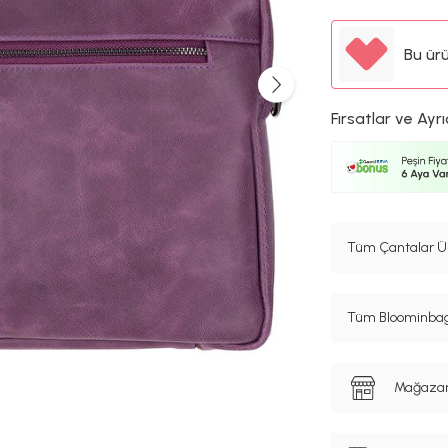
Bu ür
Fırsatlar ve Ayrı
Tüm Çantalar Ür
Tüm Bloominbag 
Mağazanı