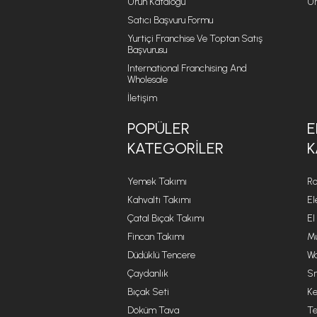
Ürün Katalogu
Ür
Satıcı Başvuru Formu
Yurtiçi Franchise Ve Toptan Satış
Başvurusu
International Franchising And
Wholesale
İletişim
POPÜLER
E
KATEGORILER
K
Yemek Takımı
Ro
Kahvaltı Takımı
El
Çatal Bıçak Takımı
El
Fincan Takımı
Mu
Düdüklü Tencere
Wa
Çaydanlık
Sm
Bıçak Seti
Ke
Döküm Tava
Te