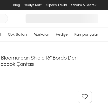
Blog
Hediye Kartı
Sipariş Takibi
Yardım & Destek
t
Çok Satan
Markalar
Hediye
Kampanyalar
Bloomurban Shield 16" Bordo Deri
acbook Çantası