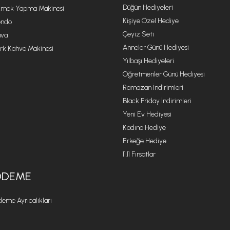
Düğün Hediyeleri
mek Yapma Makinesi
Kişiye Özel Hediye
ondo
Çeyiz Seti
va
Anneler Günü Hediyesi
rk Kahve Makinesi
Yılbaşı Hediyeleri
Öğretmenler Günü Hediyesi
Ramazan İndirimleri
Black Friday İndirimleri
Yeni Ev Hediyesi
Kadına Hediye
Erkeğe Hediye
11.11 Fırsatlar
ÖDEME
eme Ayrıcalıkları