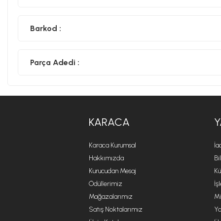
Barkod :
Parça Adedi :
KARACA
Y
Karaca Kurumsal
İa
Hakkımızda
Bi
Kurucudan Mesaj
Kü
Ödüllerimiz
İş
Mağazalarımız
Mi
Satış Noktalarımız
Ya