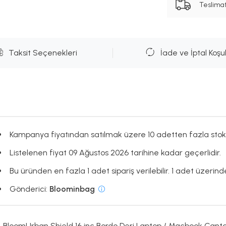
Teslima
Taksit Seçenekleri
İade ve İptal Koşul
Kampanya fiyatından satılmak üzere 10 adetten fazla stok
Listelenen fiyat 09 Ağustos 2026 tarihine kadar geçerlidir.
Bu üründen en fazla 1 adet sipariş verilebilir. 1 adet üzerind
Gönderici:
Bloominbag
BloomUrban Shield 16 inç Bordo Deri Laptop / Macbook Çanta