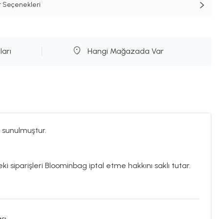
t Seçenekleri
ları
Hangi Mağazada Var
 sunulmuştur.
eki siparişleri Bloominbag iptal etme hakkını saklı tutar.
sı