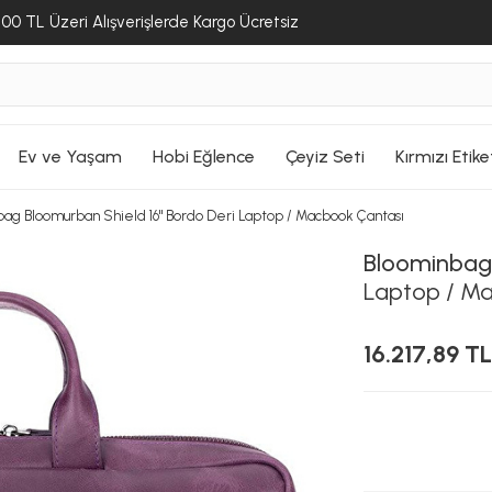
00 TL Üzeri Alışverişlerde Kargo Ücretsiz
Ev ve Yaşam
Hobi Eğlence
Çeyiz Seti
Kırmızı Etike
ag Bloomurban Shield 16" Bordo Deri Laptop / Macbook Çantası
Bloominbag
Laptop / M
16.217,89 TL