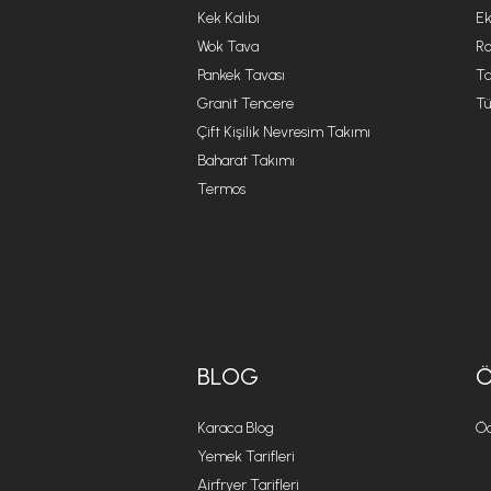
Kek Kalıbı
Ek
Wok Tava
R
Pankek Tavası
Ta
Granit Tencere
Tü
Çift Kişilik Nevresim Takımı
Baharat Takımı
Termos
BLOG
Karaca Blog
Öd
Yemek Tarifleri
Airfryer Tarifleri