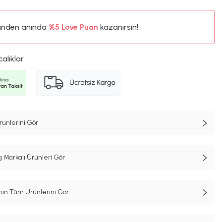
ünden anında
%5
Love Puan
kazanırsın!
811TL
%5
calıklar
ünlerini Gör
Markalı Ürünleri Gör
n Tüm Ürünlerini Gör