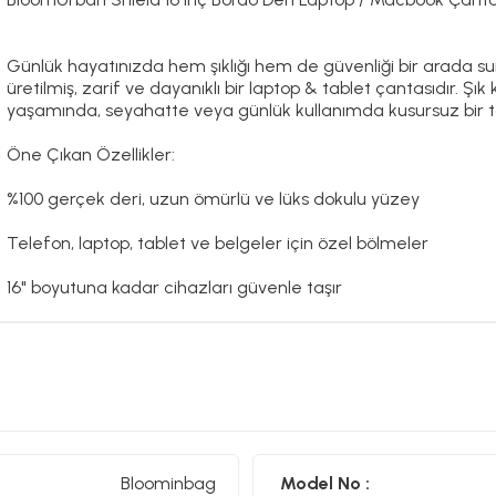
Günlük hayatınızda hem şıklığı hem de güvenliği bir arada su
üretilmiş, zarif ve dayanıklı bir laptop & tablet çantasıdır. Ş
yaşamında, seyahatte veya günlük kullanımda kusursuz bir t
Öne Çıkan Özellikler:
%100 gerçek deri, uzun ömürlü ve lüks dokulu yüzey
Telefon, laptop, tablet ve belgeler için özel bölmeler
16" boyutuna kadar cihazları güvenle taşır
Kart hırsızlığına karşı RFID koruma teknolojisi
Dayanıklı metal fermuarlar ve sağlam dikişler
Yumuşak, çizilmeyi önleyen iç astar
Kolay taşıma için deri el askısı
Bloominbag
Model No :