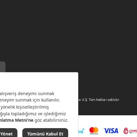
) ile üretilmiştir.
Karaca.com © 2026 - Karaca Züccaciye A.Ş. Tüm hakları saklıdır.