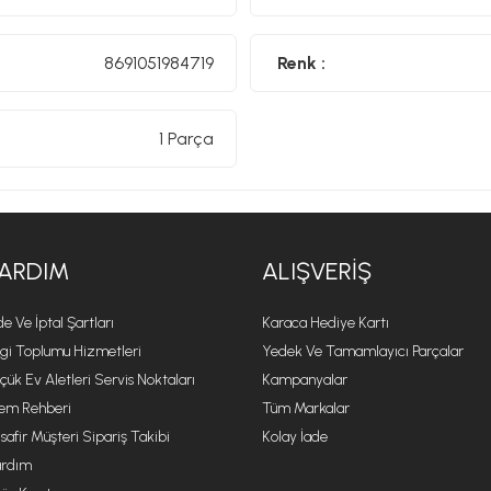
Ana bölmeye çift fermuar ile hızlı erişim
Ölçüler: 30 cm x 39 cm x 6 cm
8691051984719
Renk :
1 Parça
ARDIM
ALIŞVERIŞ
de Ve İptal Şartları
Karaca Hediye Kartı
lgi Toplumu Hizmetleri
Yedek Ve Tamamlayıcı Parçalar
çük Ev Aletleri Servis Noktaları
Kampanyalar
lem Rehberi
Tüm Markalar
safir Müşteri Sipariş Takibi
Kolay İade
rdım