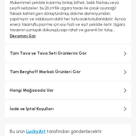
Evet
Tekli Tava
Bakalit Kulp
Mükemmel şekilde kızarmış birkaç biftek, balık filetosu veya
çeşitli sebzeler, bu 26 cm'lik ızgara tavası ile çocuk oyuncağı!
Yüksek kaliteli geri dönüştürülmüş dökme alüminyumdan
yapılmıştır ve indüksiyon dahil her türlü ocakta kullanılabilir. Ayrıca
enerji tasarruflu pişirme için ısıyı hızlı ve eşit şekilde iletir. Izgara
tavasının yumuşak dokunuşlu sapı rahat ve güvenli bir tutuş
sağlarken, yükseltilmiş ızgara çizgileri tipik ızgara izlerini bırakır
Devamını Gör
ve yağ ve nemin kolayca dışarı çıkmasını sağlar, böylece ekstra
çıtır bir sonuç elde edersiniz. Tavanın yan tarafındaki iki girinti,
sıvıların dökülmesini kolaylaştırır. Yüksek kaliteli, sağlıklı seramik
Tüm Tava ve Tava Seti Ürünlerini Gör
CeraGreen yapışmaz kaplama, yiyeceklerin kolayca ayrılmasını
sağlar ve temizliği çocuk oyuncağı haline getirir.Benzersiz
özellikler: 180°C / 356°F'ye kadar fırına dayanıklı İndüksiyon ve
Tüm Berghoff Markalı Ürünleri Gör
downdraft egzoz sistemleri dahil tüm ocaklar için uygundur Enerji
tasarruflu pişirme için ısıyı hızlı ve eşit şekilde ileten tam disk
taban Geri dönüştürülmüş alüminyumdan üretilmiştir Kolay
Hangi Mağazada Var
yiyecek bırakma Kolay temizlenir Kullanımı kolay hafif
malzemeİçerik bileşimi: Gövde Malzemesi: Geri dönüştürülmüş
alüminyum dökümKulp Malzemesi: Fenolik reçineKapak
Malzemesi: Bakım ve Kullanım: Elde yıkanması önerilir
İade ve İptal Koşulları
Bu ürün
LuckyArt
tarafından gönderilecektir.