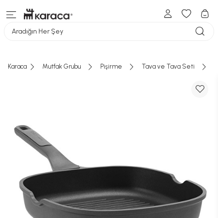
Aradığın Her Şey
Karaca
Mutfak Grubu
Pişirme
Tava ve Tava Seti
B