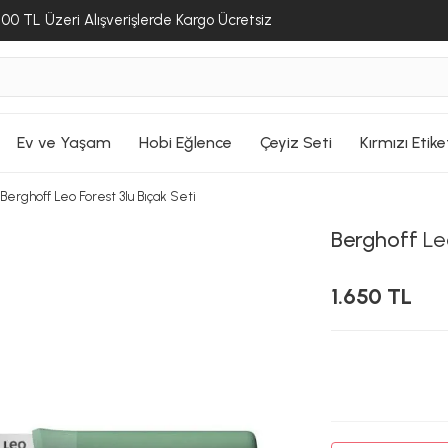
00 TL Üzeri Alışverişlerde Kargo Ücretsiz
Ev ve Yaşam
Hobi Eğlence
Çeyiz Seti
Kırmızı Etike
Berghoff Leo Forest 3lu Bıçak Seti
Berghoff
Leo
1.650 TL