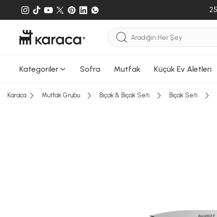
25
Kategoriler
Sofra
Mutfak
Küçük Ev Aletleri
Karaca
Mutfak Grubu
Bıçak & Bıçak Seti
Bıçak Seti