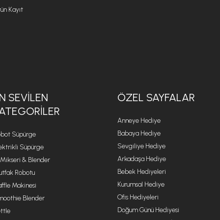
ün Kayıt
N SEVILEN
ÖZEL SAYFALAR
ATEGORILER
Anneye Hediye
Babaya Hediye
bot Süpürge
Sevgiliye Hediye
ektrikli Süpürge
Arkadaşa Hediye
 Mikseri & Blender
Bebek Hediyeleri
tfak Robotu
Kurumsal Hediye
ffle Makinesi
Ofis Hediyeleri
oothie Blender
Doğum Günü Hediyesi
ttle