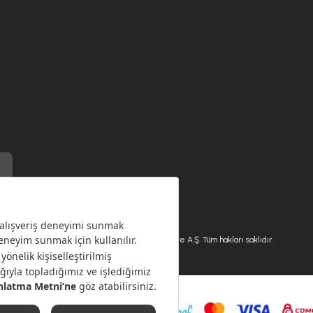
) ile üretilmiştir.
Karaca.com © 2026 - Karaca Züccaciye A.Ş. Tüm hakları saklıdır.