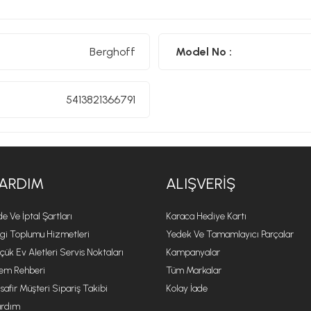
Berghoff
Model No :
5413821366791
ARDIM
ALIŞVERIŞ
de Ve İptal Şartları
Karaca Hediye Kartı
lgi Toplumu Hizmetleri
Yedek Ve Tamamlayıcı Parçalar
çük Ev Aletleri Servis Noktaları
Kampanyalar
lem Rehberi
Tüm Markalar
safir Müşteri Sipariş Takibi
Kolay İade
rdım