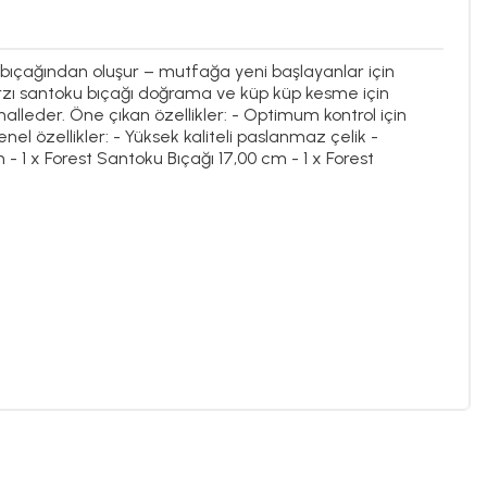
ef bıçağından oluşur – mutfağa yeni başlayanlar için
arzı santoku bıçağı doğrama ve küp küp kesme için
halleder. Öne çıkan özellikler: - Optimum kontrol için
el özellikler: - Yüksek kaliteli paslanmaz çelik -
m - 1 x Forest Santoku Bıçağı 17,00 cm - 1 x Forest