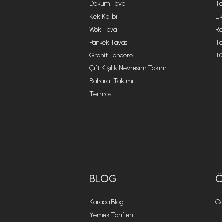
Döküm Tava
Te
Kek Kalıbı
Ek
Wok Tava
R
Pankek Tavası
Ta
Granit Tencere
Tü
Çift Kişilik Nevresim Takımı
Baharat Takımı
Termos
BLOG
Karaca Blog
Öd
Yemek Tarifleri