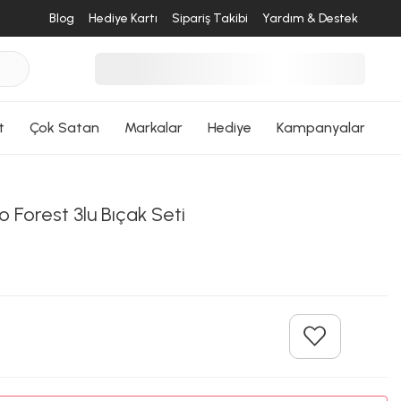
Blog
Hediye Kartı
Sipariş Takibi
Yardım & Destek
t
Çok Satan
Markalar
Hediye
Kampanyalar
 Forest 3lu Bıçak Seti