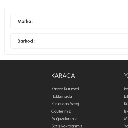
Marka :
Barkod :
KARACA
Y
Karaca Kurumsal
İa
Hakkımızda
Bi
Kurucudan Mesaj
Kü
Ödüllerimiz
İş
Mağazalarımız
Mi
Satış Noktalarımız
Ya