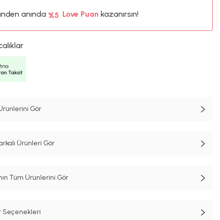
ünden anında
%5
Love Puan
kazanırsın!
83TL
%5
calıklar
Ürünlerini Gör
rkalı Ürünleri Gör
n Tüm Ürünlerini Gör
t Seçenekleri