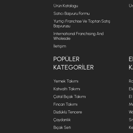
Ürün Katalogu
Ür
Satıcı Başvuru Formu
Yurtiçi Franchise Ve Toptan Satış
Başvurusu
International Franchising And
Wholesale
İletişim
POPÜLER
E
KATEGORILER
K
Yemek Takımı
Ro
Kahvaltı Takımı
El
Çatal Bıçak Takımı
El
Fincan Takımı
Mu
Düdüklü Tencere
Wa
Çaydanlık
Sm
Bıçak Seti
Ke