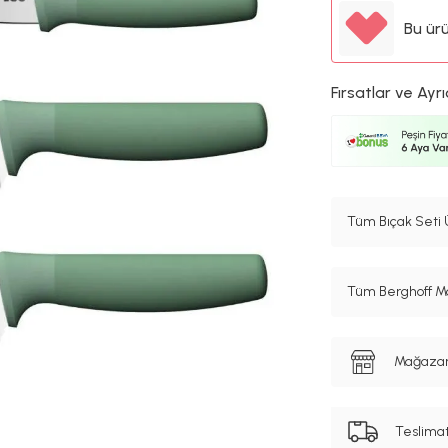
Bu ür
Fırsatlar ve Ayrı
Tüm Bıçak Seti 
Tüm Berghoff Ma
Mağazanı
Teslima