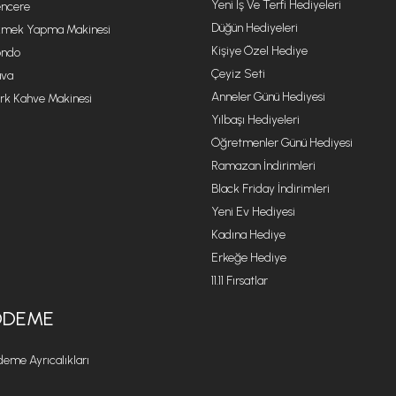
Yeni Iş Ve Terfi Hediyeleri
ncere
Düğün Hediyeleri
mek Yapma Makinesi
Kişiye Özel Hediye
ondo
Çeyiz Seti
va
Anneler Günü Hediyesi
rk Kahve Makinesi
Yılbaşı Hediyeleri
Öğretmenler Günü Hediyesi
Ramazan İndirimleri
Black Friday İndirimleri
Yeni Ev Hediyesi
Kadına Hediye
Erkeğe Hediye
11.11 Fırsatlar
ÖDEME
eme Ayrıcalıkları