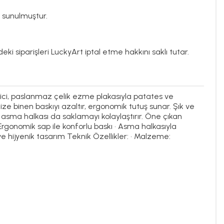
 sunulmuştur.
eki siparişleri LuckyArt iptal etme hakkını saklı tutar.
Ezici, paslanmaz çelik ezme plakasıyla patates ve
ze binen baskıyı azaltır, ergonomik tutuş sunar. Şık ve
 asma halkası da saklamayı kolaylaştırır. Öne çıkan
Ergonomik sap ile konforlu baskı • Asma halkasıyla
e hijyenik tasarım Teknik Özellikler: • Malzeme: