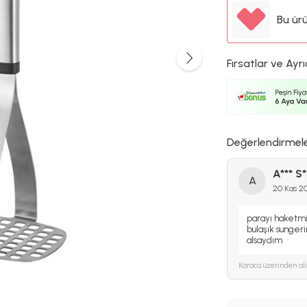
Bu ür
Fırsatlar ve Ayrı
Değerlendirmel
A*** S*
A
20 Kas 2
parayı haketmi
bulaşık sunger
alsaydım
Karaca
üzerinden al