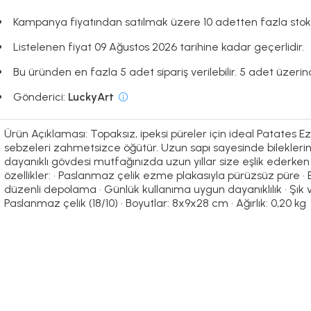
Kampanya fiyatından satılmak üzere 10 adetten fazla stok
Listelenen fiyat 09 Ağustos 2026 tarihine kadar geçerlidir.
Bu üründen en fazla 5 adet sipariş verilebilir. 5 adet üzerind
Gönderici:
LuckyArt
Ürün Açıklaması: Topaksız, ipeksi püreler için ideal Patates 
sebzeleri zahmetsizce öğütür. Uzun sapı sayesinde bileklerini
dayanıklı gövdesi mutfağınızda uzun yıllar size eşlik ederken
özellikler: • Paslanmaz çelik ezme plakasıyla pürüzsüz püre • 
düzenli depolama • Günlük kullanıma uygun dayanıklılık • Şık v
Paslanmaz çelik (18/10) • Boyutlar: 8x9x28 cm • Ağırlık: 0,20 kg