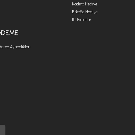
Kadına Hediye
Erkeğe Hediye
11.11 Fırsatlar
ÖDEME
eme Ayrıcalıkları