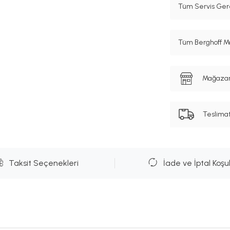
Tüm Servis Gere
Tüm Berghoff Ma
Mağazanı
Teslima
Taksit Seçenekleri
İade ve İptal Koşul