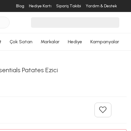
Blog
Hediye Kartı
Sipariş Takibi
Yardım & Destek
t
Çok Satan
Markalar
Hediye
Kampanyalar
entials Patates Ezici