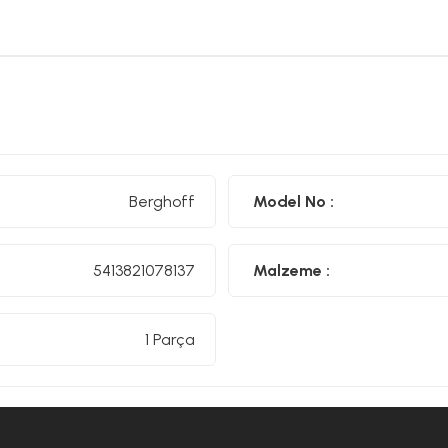
Berghoff
Model No :
5413821078137
Malzeme :
1 Parça