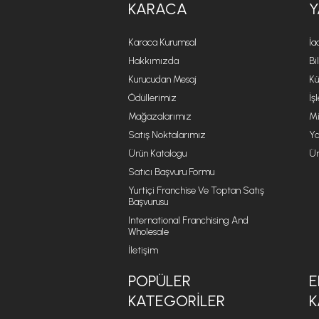
KARACA
Y
Karaca Kurumsal
İa
Hakkımızda
Bi
Kurucudan Mesaj
Kü
Ödüllerimiz
İş
Mağazalarımız
Mi
Satış Noktalarımız
Ya
Ürün Katalogu
Ür
Satıcı Başvuru Formu
Yurtiçi Franchise Ve Toptan Satış
Başvurusu
International Franchising And
Wholesale
İletişim
POPÜLER
E
KATEGORILER
K