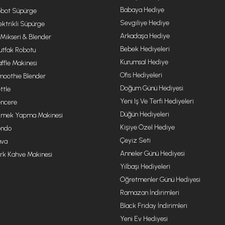
Babaya Hediye
bot Süpürge
Sevgiliye Hediye
ektrikli Süpürge
Arkadaşa Hediye
 Mikseri & Blender
Bebek Hediyeleri
tfak Robotu
Kurumsal Hediye
ffle Makinesi
Ofis Hediyeleri
oothie Blender
Doğum Günü Hediyesi
ttle
Yeni Iş Ve Terfi Hediyeleri
ncere
Düğün Hediyeleri
mek Yapma Makinesi
Kişiye Özel Hediye
ondo
Çeyiz Seti
va
Anneler Günü Hediyesi
rk Kahve Makinesi
Yılbaşı Hediyeleri
Öğretmenler Günü Hediyesi
Ramazan İndirimleri
Black Friday İndirimleri
Yeni Ev Hediyesi