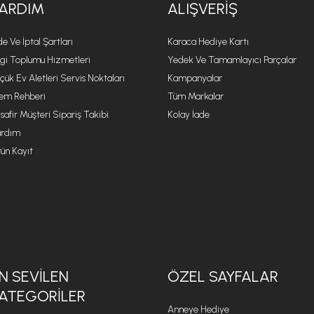
ARDIM
ALIŞVERIŞ
de Ve İptal Şartları
Karaca Hediye Kartı
lgi Toplumu Hizmetleri
Yedek Ve Tamamlayıcı Parçalar
çük Ev Aletleri Servis Noktaları
Kampanyalar
lem Rehberi
Tüm Markalar
safir Müşteri Sipariş Takibi
Kolay İade
rdım
ün Kayıt
N SEVILEN
ÖZEL SAYFALAR
ATEGORILER
Anneye Hediye