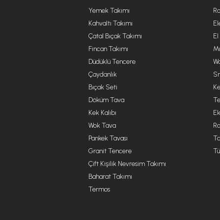
Yemek Takımı
Ro
Kahvaltı Takımı
El
Çatal Bıçak Takımı
El
Fincan Takımı
Mu
Düdüklü Tencere
Wa
Çaydanlık
Sm
Bıçak Seti
Ke
Döküm Tava
Te
Kek Kalıbı
Ek
Wok Tava
R
Pankek Tavası
Ta
Granit Tencere
Tü
Çift Kişilik Nevresim Takımı
Baharat Takımı
Termos