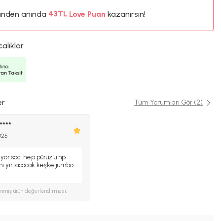
ünden anında
%5
Love Puan
kazanırsın!
43TL
%5
calıklar
er
Tüm Yorumları Gör (2)
****
025
yor sacı hep pürüzlü hp
ini yirtacacak keşke jumbo
ınmış ürün değerlendirmesi.