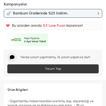
Kampanyalar
Bambum Ürünlerinde %25 İndirim
Kampanyası
Bu üründen anında
%5
Love Puan
kazanırsın!
14TL
%5
Henüz yorum yapılmamış, ilk yorum yapan siz olun!
Yorum Yap
Ürün Bilgileri
- Doğal bambu malzemesinden üretilmiş olup, dayanıklılığı ve
estetik görünümü ile mutfaklarınıza şıklık katar.; - 28 cm