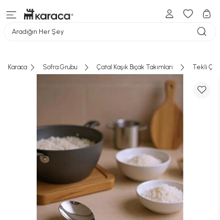
Aradığın Her Şey
Karaca
Sofra Grubu
Çatal Kaşık Bıçak Takımları
Tekli Çata