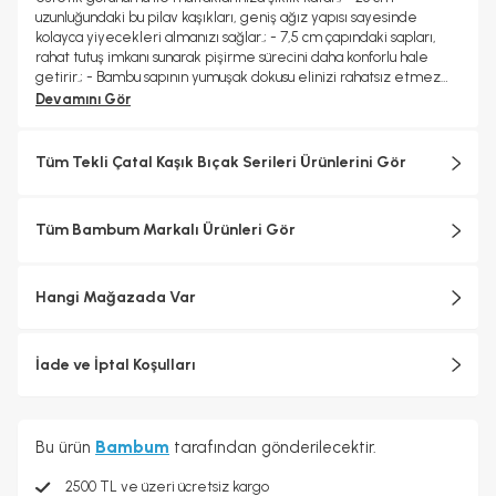
uzunluğundaki bu pilav kaşıkları, geniş ağız yapısı sayesinde
kolayca yiyecekleri almanızı sağlar.; - 7,5 cm çapındaki sapları,
rahat tutuş imkanı sunarak pişirme sürecini daha konforlu hale
getirir.; - Bambu sapının yumuşak dokusu elinizi rahatsız etmez
ve uzun süreli kullanımlarda bile konforlu bir deneyim yaşatır.;
Devamını Gör
Tüm Tekli Çatal Kaşık Bıçak Serileri Ürünlerini Gör
Tüm Bambum Markalı Ürünleri Gör
Hangi Mağazada Var
İade ve İptal Koşulları
Bu ürün
Bambum
tarafından gönderilecektir.
2500 TL ve üzeri ücretsiz kargo