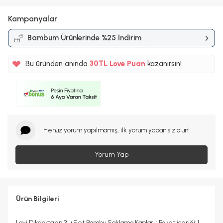
Kampanyalar
Bambum Ürünlerinde %25 İndirim
Kampanyası
%5
30TL
Bu üründen anında
Love Puan
kazanırsın!
%5
Henüz yorum yapılmamış, ilk yorum yapan siz olun!
Yorum Yap
Ürün Bilgileri
Lavi Dikdörtgen 3'lü Set Bambu Saklama Kapları.; Paket içeriği: 1