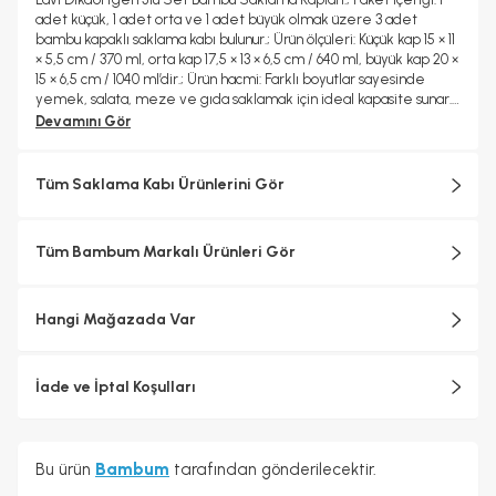
adet küçük, 1 adet orta ve 1 adet büyük olmak üzere 3 adet
bambu kapaklı saklama kabı bulunur.; Ürün ölçüleri: Küçük kap 15 × 11
× 5,5 cm / 370 ml, orta kap 17,5 × 13 × 6,5 cm / 640 ml, büyük kap 20 ×
15 × 6,5 cm / 1040 ml’dir.; Ürün hacmi: Farklı boyutlar sayesinde
yemek, salata, meze ve gıda saklamak için ideal kapasite sunar.;
Ürün malzemesi: Cam gövde ve doğal bambu kapaklardan
Devamını Gör
oluşur.; Ürün rengi: Şeffaf cam ve doğal bambu tonlarında modern
bir görünüm sunar.; Kullanım alanları: Buzdolabı saklama, yemek
hazırlama, servis ve mutfak düzeninde kullanılabilir.; Temizleme
Tüm Saklama Kabı Ürünlerini Gör
talimatları: Cam kaplar elde veya makinede yıkanabilir; bambu
kapak nemli bezle temizlenmelidir.; Kullanılmaması gereken
alanlar: Bambu kapaklar fırın, mikrodalga ve bulaşık makinesinde
Tüm Bambum Markalı Ürünleri Gör
kullanılmamalıdır.; Ek bilgi: Cam kaplar mikrodalga ve fırın ile
uyumludur; ısıya dayanıklı yapıları sayesinde güvenli kullanım
sağlar.
Hangi Mağazada Var
İade ve İptal Koşulları
Bu ürün
Bambum
tarafından gönderilecektir.