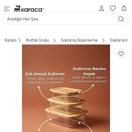
Aradığın Her Şey
Karaca
Mutfak Grubu
Saklama Düzenleme
Saklama Kab