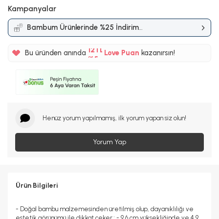
Kampanyalar
Bambum Ürünlerinde %25 İndirim
%5
Kampanyası
12TL
Bu üründen anında
Love Puan
kazanırsın!
%5
Henüz yorum yapılmamış, ilk yorum yapan siz olun!
Yorum Yap
Ürün Bilgileri
- Doğal bambu malzemesinden üretilmiş olup, dayanıklılığı ve
estetik görünümü ile dikkat çeker.; - 9,6 cm yüksekliğinde ve 4,9