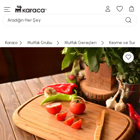
Aradığın Her Şey
Karaca
Mutfak Grubu
Mutfak Gereçleri
Kesme ve Sunum