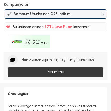
Kampanyalar
Bambum Ürünlerinde %25 İndirim
%5
Kampanyası
37TL
Bu üründen anında
Love Puan
kazanırsın!
%5
Henüz yorum yapılmamış, ilk yorum yapan siz olun!
Yorum Yap
Ürün Bilgileri
Forza Dikdörtgen Bambu Kesme Tahtası, geniş ve uzun formu
sayesinde ekmek, sebze, meyve, et ve benzeri gıdaların