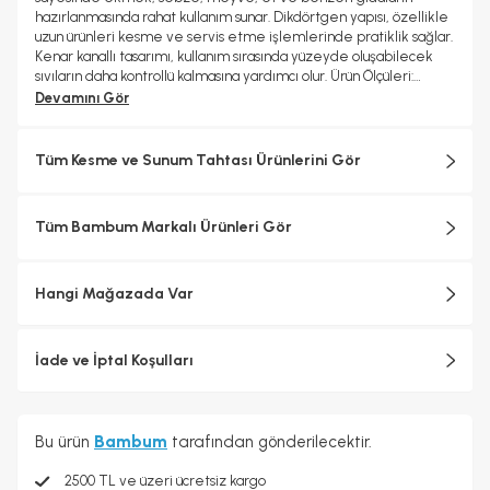
hazırlanmasında rahat kullanım sunar. Dikdörtgen yapısı, özellikle
uzun ürünleri kesme ve servis etme işlemlerinde pratiklik sağlar.
Kenar kanallı tasarımı, kullanım sırasında yüzeyde oluşabilecek
sıvıların daha kontrollü kalmasına yardımcı olur. Ürün Ölçüleri:
Genişlik: 50,0 cm Uzunluk: 11,50 cm Yükseklik: 4,0 cm Neden
Devamını Gör
Bambu? Bambu, hızlı yenilenebilen doğal kaynaklardan biridir.
Dayanıklı yapısı ve doğal dokusuyla mutfak ürünlerinde hem
estetik hem de kullanışlı bir seçenek sunar. Doğru bakım
Tüm Kesme ve Sunum Tahtası Ürünlerini Gör
yapıldığında uzun ömürlü kullanım sağlar ve mutfağa sade, doğal
bir görünüm kazandırır. Uzun ömürlü kullanım için elde
temizlenmesi önerilir.
Tüm Bambum Markalı Ürünleri Gör
Hangi Mağazada Var
İade ve İptal Koşulları
Bu ürün
Bambum
tarafından gönderilecektir.
2500 TL ve üzeri ücretsiz kargo