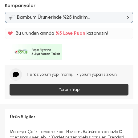
Kampanyalar
Bambum Ürünlerinde %25 İndirim
Kampanyası
Bu üründen anında
%5
Love Puan
kazanırsın!
26TL
%5
Henüz yorum yapılmamış, ilk yorum yapan siz olun!
Yorum Yap
Ürün Bilgileri
Materyal: Çelik Tencere. Ebat: 14x5 cm ; Bu üründen en fazla 10
adet sipariş verilebilir. 10 adetin üzerindeki siparişleri Trendyol