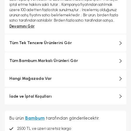
iptal etme hakkını saklı tutar. ; Kampanya fiyatından satılmak
üzere 100 adetten fazla stok sunulmuştur. ; İncelemiş olduğunuz
ürünün satış fiyatını satıcı belirlemektedir. ; Bir ürün, birden fazla
satıcı tarafından satılabilir. Birden fazla satıcı tarafından satışa
sunulan ürünlerin satıcıları ürün için belirledikleri fiyata, satıcı
Devamını Gör
puanlarına, teslimat statülerine, ürünlerdeki promosyonlara,
kargonun bedava olup olmamasına ve ürünlerin ile teslim edilip
edilememesine, ürünlerin stok ve kategorileri bilgilerine göre
Tüm Tek Tencere Ürünlerini Gör
sıralanmaktadır. ;
Tüm Bambum Markalı Ürünleri Gör
Hangi Mağazada Var
İade ve İptal Koşulları
Bu ürün
Bambum
tarafından gönderilecektir.
2500 TL ve üzeri ücretsiz kargo