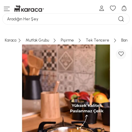
Aradığın Her Şey
Karaca
Mutfak Grubu
Pişirme
Tek Tencere
Bambu