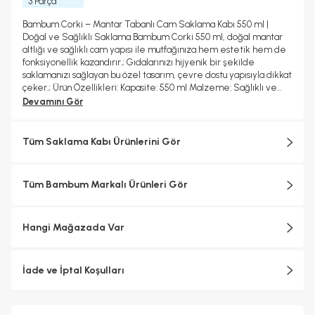
3 Parça
Bambum Corki – Mantar Tabanlı Cam Saklama Kabı 550 ml |
Doğal ve Sağlıklı Saklama Bambum Corki 550 ml, doğal mantar
altlığı ve sağlıklı cam yapısı ile mutfağınıza hem estetik hem de
fonksiyonellik kazandırır.; Gıdalarınızı hijyenik bir şekilde
saklamanızı sağlayan bu özel tasarım, çevre dostu yapısıyla dikkat
çeker.; Ürün Özellikleri: Kapasite: 550 ml Malzeme: Sağlıklı ve
dayanıklı cam + doğal mantar taban Kapak: Hava geçirmez,
Devamını Gör
aromaları korur Fonksiyon: Kuruyemiş, kahve, şeker, baharat ve
atıştırmalık saklamak için ideal Temizlik: Cam gövde elde veya
bulaşık makinesinde yıkanabilir; mantar altlık nemli bezle
Tüm Saklama Kabı Ürünlerini Gör
silinmelidir Ürün Ölçüleri: En: 9,6 cm Boy: 9,6 cm Yükseklik: 10 cm
Doğal Malzeme, Modern Stil Mantar tabanı ile yüzeyi çizmez ve
sağlam bir duruş sağlar Şeffaf cam gövde içerikleri kolayca
Tüm Bambum Markalı Ürünleri Gör
görmenizi sağlar Mutfağınızda estetik ve sürdürülebilir saklama
alanı sunar Kullanım Önerisi: Çay, kahve, kuru meyve, şeker veya
ev yapımı granolalar için ideal Ofiste veya evde dekoratif
Hangi Mağazada Var
sunumla birlikte kullanabilirsiniz Anahtar Kelimeler: bambum
corki, mantar altlıklı cam kavanoz, cam saklama kabı, 550 ml cam
kavanoz, doğal mutfak ürünleri, sağlıklı gıda saklama, bambum
cam kavanoz
İade ve İptal Koşulları