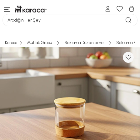
Aradığın Her Şey
Karaca
Mutfak Grubu
Saklama Düzenleme
Saklama Kab