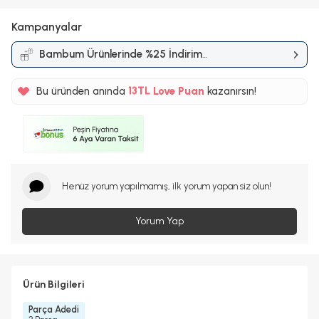
Kampanyalar
Bambum Ürünlerinde %25 İndirim
Kampanyası
%5
Bu üründen anında
13TL
Love Puan
kazanırsın!
%5
Henüz yorum yapılmamış, ilk yorum yapan siz olun!
Yorum Yap
Ürün Bilgileri
Parça Adedi