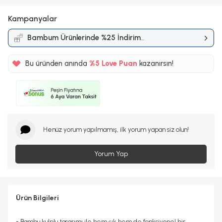
Kampanyalar
Bambum Ürünlerinde %25 İndirim
Kampanyası
Bu üründen anında
%5
Love Puan
kazanırsın!
43TL
%5
Henüz yorum yapılmamış, ilk yorum yapan siz olun!
Yorum Yap
Ürün Bilgileri
- Bambu kulplu tasarımı ile hem şık hem de fonksiyonel bir