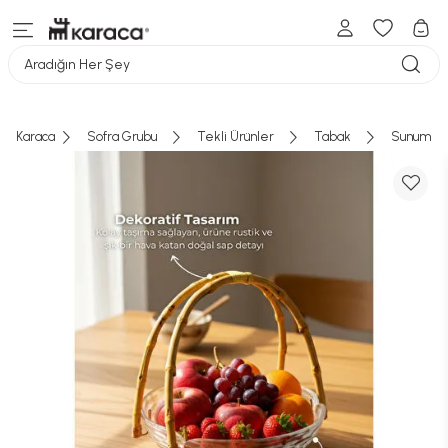
Aradığın Her Şey
Karaca
Sofra Grubu
Tekli Ürünler
Tabak
Sunum Ta