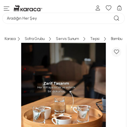
Aradığın Her Şey
Karaca
Sofra Grubu
Servis Sunum
Tepsi
Bambum C