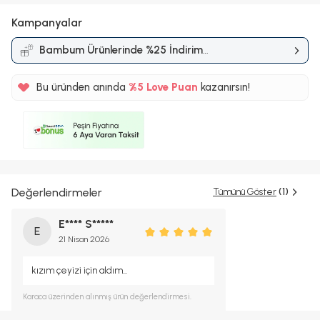
Kampanyalar
Bambum Ürünlerinde %25 İndirim
Kampanyası
Bu üründen anında
%5
Love Puan
kazanırsın!
43TL
%5
Değerlendirmeler
Tümünü Göster
(1)
E**** S*****
E
21 Nisan 2026
kızım çeyizi için aldım...
Karaca
üzerinden alınmış ürün değerlendirmesi.