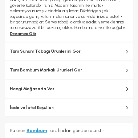
güvenle kullanabilirsiniz; Modern tasarımı ile mutfak
dekorasyonunuza şık bir dokunuş katar; Dikdörtgen şekli
sayesinde geniş kullanım alanı sunar ve servislerinizde estetik
bir görünüm sağlar; Servis tabağı olarak idealdir; yemeklerinizi
sunumunuza zarif bir dokunuş ekler; Bambu materyali ile doğal ve
dayanıklı bir kullanım sunar, uzun ömürlüdür;
Devamını Gör
Tüm Sunum Tabağı Ürünlerini Gör
Tüm Bambum Markalı Ürünleri Gör
Hangi Mağazada Var
İade ve İptal Koşulları
Bu ürün
Bambum
tarafından gönderilecektir.