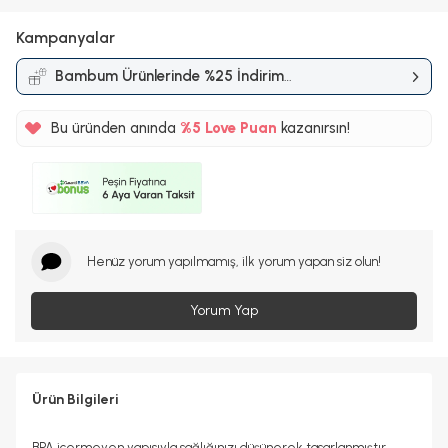
Kampanyalar
Bambum Ürünlerinde %25 İndirim
Kampanyası
Bu üründen anında
%5
Love Puan
kazanırsın!
24TL
%5
Henüz yorum yapılmamış, ilk yorum yapan siz olun!
Yorum Yap
Ürün Bilgileri
BPA içermeyen yapısıyla sağlığınızı düşünerek tasarlanmıştır,