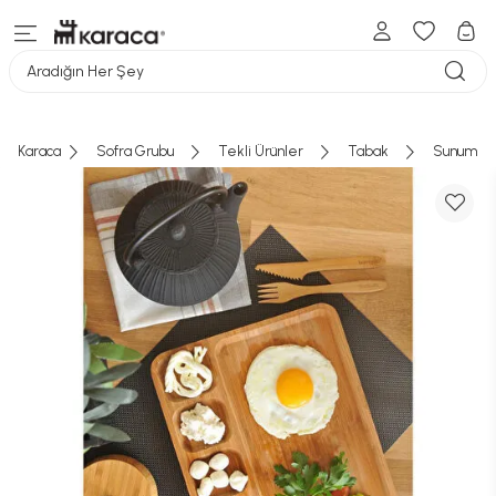
Aradığın Her Şey
Karaca
Sofra Grubu
Tekli Ürünler
Tabak
Sunum Ta