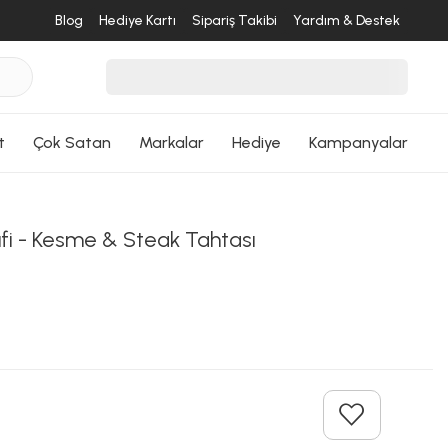
Blog
Hediye Kartı
Sipariş Takibi
Yardım & Destek
t
Çok Satan
Markalar
Hediye
Kampanyalar
fi - Kesme & Steak Tahtası