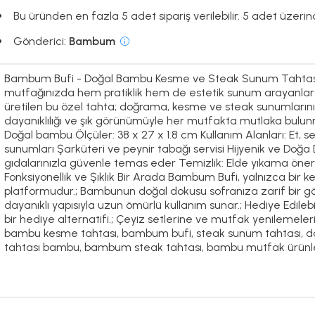
Bu üründen en fazla 5 adet sipariş verilebilir. 5 adet üzerin
Gönderici:
Bambum
Bambum Bufi - Doğal Bambu Kesme ve Steak Sunum Tahtası
mutfağınızda hem pratiklik hem de estetik sunum arayanlar 
üretilen bu özel tahta; doğrama, kesme ve steak sunumlarınız 
dayanıklılığı ve şık görünümüyle her mutfakta mutlaka bulunma
Doğal bambu Ölçüler: 38 x 27 x 1.8 cm Kullanım Alanları: Et
sunumları Şarküteri ve peynir tabağı servisi Hijyenik ve Doğa
gıdalarınızla güvenle temas eder Temizlik: Elde yıkama öneril
Fonksiyonellik ve Şıklık Bir Arada Bambum Bufi, yalnızca bir 
platformudur.; Bambunun doğal dokusu sofranıza zarif bir gö
dayanıklı yapısıyla uzun ömürlü kullanım sunar.; Hediye Edileb
bir hediye alternatifi.; Çeyiz setlerine ve mutfak yenilemeleri
bambu kesme tahtası, bambum bufi, steak sunum tahtası, d
tahtası bambu, bambum steak tahtası, bambu mutfak ürünler