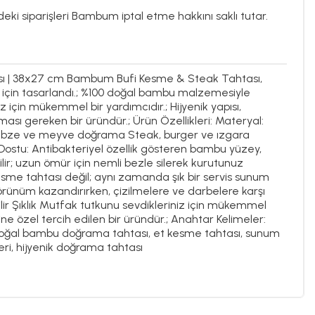
deki siparişleri Bambum iptal etme hakkını saklı tutar.
 | 38x27 cm Bambum Bufi Kesme & Steak Tahtası,
için tasarlandı.; %100 doğal bambu malzemesiyle
için mükemmel bir yardımcıdır.; Hijyenik yapısı,
sı gereken bir üründür.; Ürün Özellikleri: Materyal:
, sebze ve meyve doğrama Steak, burger ve ızgara
 Dostu: Antibakteriyel özellik gösteren bambu yüzey,
ir; uzun ömür için nemli bezle silerek kurutunuz
kesme tahtası değil; aynı zamanda şık bir servis sunum
rünüm kazandırırken, çizilmelere ve darbelere karşı
ilir Şıklık Mutfak tutkunu sevdikleriniz için mükemmel
ne özel tercih edilen bir üründür.; Anahtar Kelimeler:
oğal bambu doğrama tahtası, et kesme tahtası, sunum
i, hijyenik doğrama tahtası