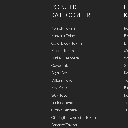
POPÜLER
E
KATEGORILER
K
Yemek Takımı
Ro
Kahvaltı Takımı
El
Çatal Bıçak Takımı
El
Fincan Takımı
Mu
Düdüklü Tencere
Wa
Çaydanlık
Sm
Bıçak Seti
Ke
Döküm Tava
Te
Kek Kalıbı
Ek
Wok Tava
R
Pankek Tavası
Ta
Granit Tencere
Tü
Çift Kişilik Nevresim Takımı
Baharat Takımı