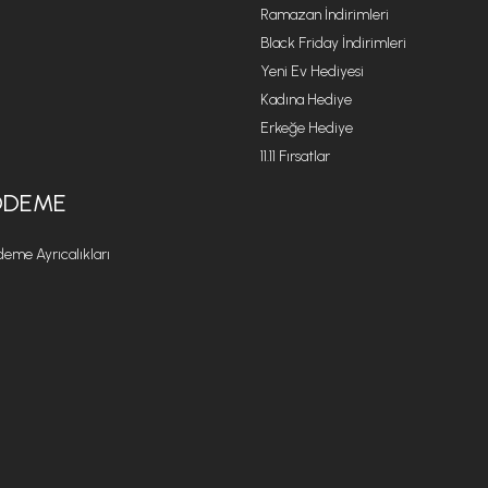
Ramazan İndirimleri
Black Friday İndirimleri
Yeni Ev Hediyesi
Kadına Hediye
Erkeğe Hediye
11.11 Fırsatlar
ÖDEME
eme Ayrıcalıkları