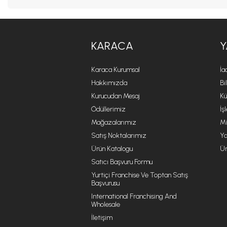
KARACA
Y
Karaca Kurumsal
İa
Hakkımızda
Bi
Kurucudan Mesaj
Kü
Ödüllerimiz
İş
Mağazalarımız
Mi
Satış Noktalarımız
Ya
Ürün Katalogu
Ür
Satıcı Başvuru Formu
Yurtiçi Franchise Ve Toptan Satış
Başvurusu
International Franchising And
Wholesale
İletişim