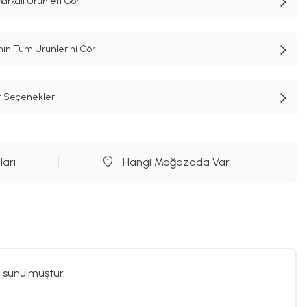
kalı Ürünleri Gör
n Tüm Ürünlerini Gör
t Seçenekleri
ları
Hangi Mağazada Var
 sunulmuştur.