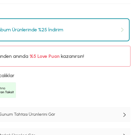
bum Ürünlerinde %25 İndirim
ünden anında
%5
Love Puan
kazanırsın!
30TL
%5
calıklar
unum Tahtası Ürünlerini Gör