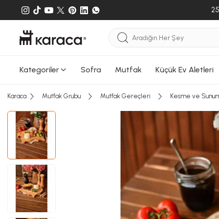
25
Kategoriler
Sofra
Mutfak
Küçük Ev Aletleri
Karaca
Mutfak Grubu
Mutfak Gereçleri
Kesme ve Sunum