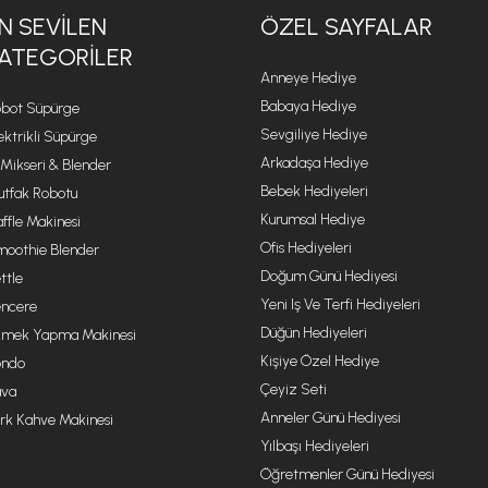
N SEVILEN
ÖZEL SAYFALAR
ATEGORILER
Anneye Hediye
Babaya Hediye
bot Süpürge
Sevgiliye Hediye
ektrikli Süpürge
Arkadaşa Hediye
 Mikseri & Blender
Bebek Hediyeleri
tfak Robotu
Kurumsal Hediye
ffle Makinesi
Ofis Hediyeleri
oothie Blender
Doğum Günü Hediyesi
ttle
Yeni Iş Ve Terfi Hediyeleri
ncere
Düğün Hediyeleri
mek Yapma Makinesi
Kişiye Özel Hediye
ondo
Çeyiz Seti
va
Anneler Günü Hediyesi
rk Kahve Makinesi
Yılbaşı Hediyeleri
Öğretmenler Günü Hediyesi