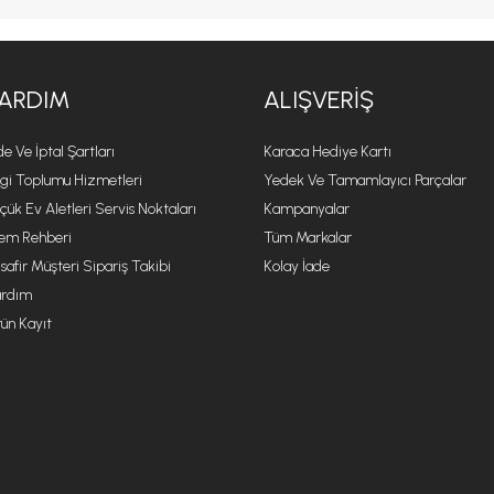
ARDIM
ALIŞVERIŞ
de Ve İptal Şartları
Karaca Hediye Kartı
lgi Toplumu Hizmetleri
Yedek Ve Tamamlayıcı Parçalar
çük Ev Aletleri Servis Noktaları
Kampanyalar
lem Rehberi
Tüm Markalar
safir Müşteri Sipariş Takibi
Kolay İade
rdım
ün Kayıt