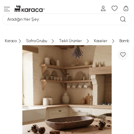
Aradığın Her Şey
Karaca
Sofra Grubu
Tekli Ürünler
Kaseler
Bambum 