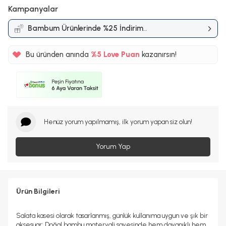
Kampanyalar
Bambum Ürünlerinde %25 İndirim
Kampanyası
Bu üründen anında
%5
Love Puan
kazanırsın!
43TL
%5
Henüz yorum yapılmamış, ilk yorum yapan siz olun!
Yorum Yap
Ürün Bilgileri
Salata kasesi olarak tasarlanmış, günlük kullanıma uygun ve şık bir
aksesuar; Doğal bambu materyali sayesinde hem dayanıklı hem