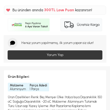
%5
Bu üründen anında
300TL
Love Puan
kazanırsın!
%5
Henüz yorum yapılmamış, ilk yorum yapan siz olun!
Yorum Yap
Ürün Bilgileri
Malzeme
Parça Adedi
Alüminyum
1 Parça
Ürün Özellikleri Renk: Bej Menşei Ülke: İtalya Isıya Dayanıklılık: 150
ºC Soğuğa Dayanıklılık: -20 ºC Malzeme: Alüminyum Tutamak
Türü: Uzun sap Yüzey İşleme: Mat Pazarlama Kaplama İsmi: