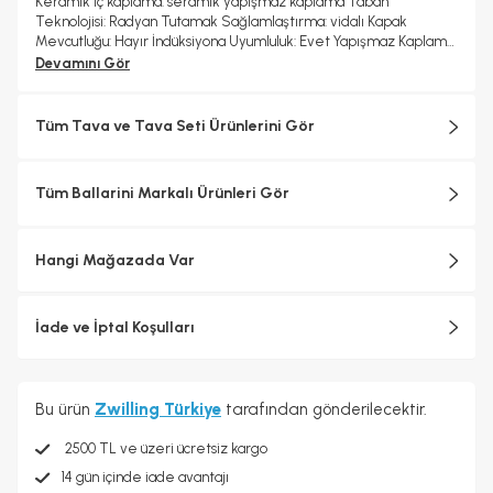
Keramik iç kaplama: seramik yapışmaz kaplama Taban
Teknolojisi: Radyan Tutamak Sağlamlaştırma: vidalı Kapak
Mevcutluğu: Hayır İndüksiyona Uyumluluk: Evet Yapışmaz Kaplama:
Evet Dondurucuda Kullanıma Uygunluk: Evet Ocak Üstü Kullanıma
Devamını Gör
Uygunluk: Evet Bulaşık Makinesinde Yıkanabilme: Evet Ölçü
Bilgileri Net Ağırlık: 1,36 kg Ürün Uzunluğu: 47,70 cm Ürün Genişliği:
30,10 cm Ürün Yüksekliği: 7,10 cm Üst Çap: 28,00 cm Taban Çapı:
Tüm Tava ve Tava Seti Ürünlerini Gör
24,10 cm
Tüm Ballarini Markalı Ürünleri Gör
Hangi Mağazada Var
İade ve İptal Koşulları
Bu ürün
Zwilling Türkiye
tarafından gönderilecektir.
2500 TL ve üzeri ücretsiz kargo
14 gün içinde iade avantajı