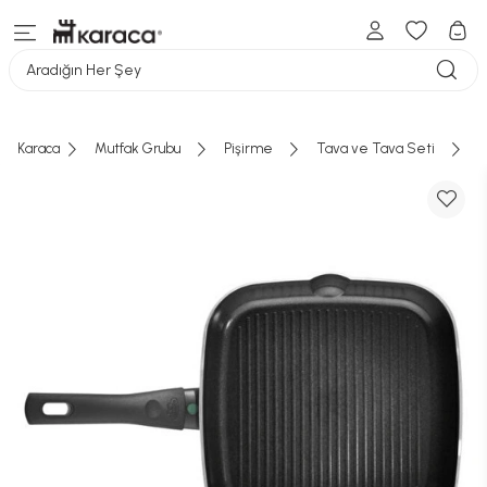
Aradığın Her Şey
Karaca
Mutfak Grubu
Pişirme
Tava ve Tava Seti
B