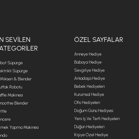
N SEVILEN
ÖZEL SAYFALAR
ATEGORILER
Anneye Hediye
Babaya Hediye
bot Süpürge
Sevgiliye Hediye
ektrikli Süpürge
Arkadaşa Hediye
 Mikseri & Blender
Bebek Hediyeleri
tfak Robotu
Kurumsal Hediye
ffle Makinesi
Ofis Hediyeleri
oothie Blender
Doğum Günü Hediyesi
ttle
Yeni Iş Ve Terfi Hediyeleri
ncere
Düğün Hediyeleri
mek Yapma Makinesi
Kişiye Özel Hediye
ondo