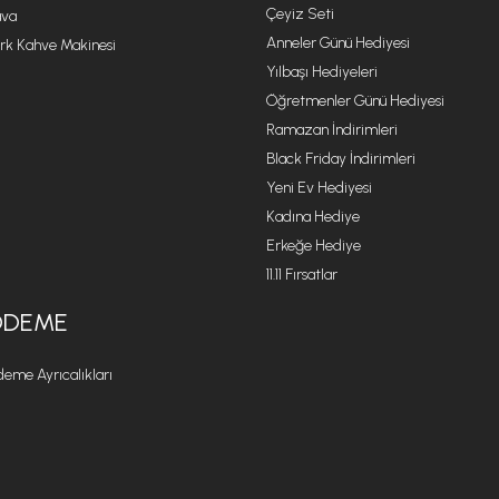
Çeyiz Seti
va
Anneler Günü Hediyesi
rk Kahve Makinesi
Yılbaşı Hediyeleri
Öğretmenler Günü Hediyesi
Ramazan İndirimleri
Black Friday İndirimleri
Yeni Ev Hediyesi
Kadına Hediye
Erkeğe Hediye
11.11 Fırsatlar
ÖDEME
eme Ayrıcalıkları