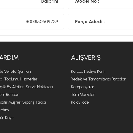
Ballarini
Model No :
8003150509739
Parça Adedi :
ARDIM
ALIŞVERIŞ
de Ve İptal Şartları
Karaca Hediye Kartı
lgi Toplumu Hizmetleri
Yedek Ve Tamamlayıcı Parçalar
çük Ev Aletleri Servis Noktaları
Kampanyalar
lem Rehberi
Tüm Markalar
safir Müşteri Sipariş Takibi
Kolay İade
rdım
ün Kayıt