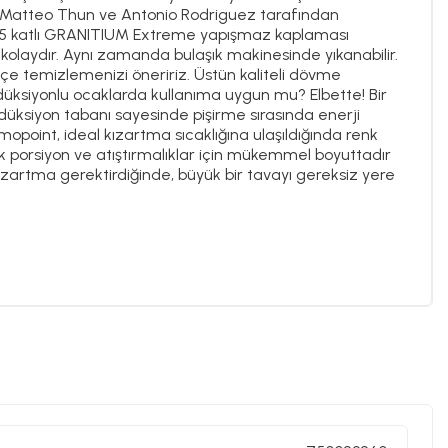
io Matteo Thun ve Antonio Rodriguez tarafından
ilmiş 5 katlı GRANITIUM Extreme yapışmaz kaplaması
kolaydır. Aynı zamanda bulaşık makinesinde yıkanabilir.
çe temizlemenizi öneririz. Üstün kaliteli dövme
düksiyonlu ocaklarda kullanıma uygun mu? Elbette! Bir
indüksiyon tabanı sayesinde pişirme sırasında enerji
mopoint, ideal kızartma sıcaklığına ulaşıldığında renk
, tek porsiyon ve atıştırmalıklar için mükemmel boyuttadır
 kızartma gerektirdiğinde, büyük bir tavayı gereksiz yere