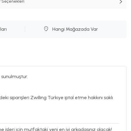
t Seçenekleri
ları
Hangi Mağazada Var
 sunulmuştur.
eki siparişleri Zwilling Türkiye iptal etme hakkını saklı
işleri için mutfaktaki yeni en iyi arkadaşınız olacak!