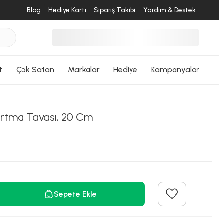
Blog
Hediye Kartı
Sipariş Takibi
Yardım & Destek
t
Çok Satan
Markalar
Hediye
Kampanyalar
rtma Tavası, 20 Cm
Sepete Ekle