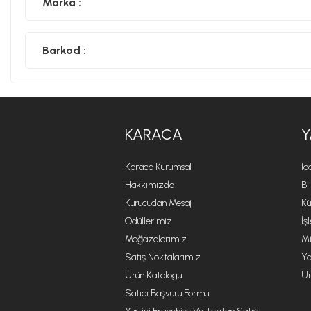
Marka :
Barkod :
KARACA
Y
Karaca Kurumsal
İa
Hakkımızda
Bi
Kurucudan Mesaj
Kü
Ödüllerimiz
İş
Mağazalarımız
Mi
Satış Noktalarımız
Ya
Ürün Katalogu
Ür
Satıcı Başvuru Formu