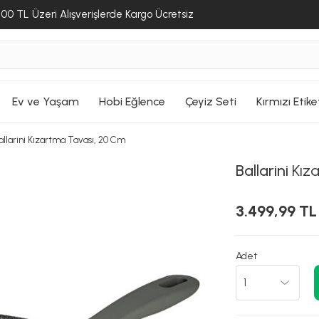
00 TL Üzeri Alışverişlerde Kargo Ücretsiz
Ev ve Yaşam
Hobi Eğlence
Çeyiz Seti
Kırmızı Etike
allarini Kızartma Tavası, 20 Cm
Ballarini
Kıza
3.499,99 TL
Adet