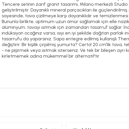
Tencere setinin zarif granit tasarımı, Milano merkezli Stud
geliştirilmiştir. Dayanıklı mineral parçacıkları ile güçlendir
sayesinde, tava çizilmeye karşı dayanıklıdır ve temizlenmesi 
Bununla birlikte, optimum uzun ömür sağlamak için elle nazik
alüminyum, tavayı ısıtmak için zamandan tasarruf sağlar. İn
indüksiyon ocağınız varsa, ısıyı en iyi şekilde dağıtan parlak 
tasarrufu da yaparsınız. Sapa entegre edilmiş kullanışlı Ther
değiştirir. Bir kişilik çırpılmış yumurta? Certo! 20 cm'lik tava
- ne pişirmek veya ısıtmak isterseniz. Ve tek bir bileşen ayrı
kirletmemek adına mükemmel bir alternatiftir.