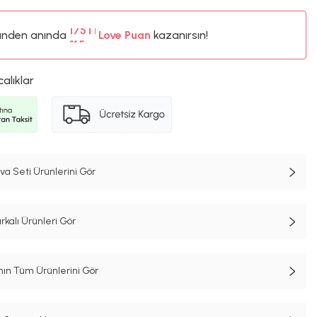
ünden anında
%5
Love Puan
kazanırsın!
175TL
%5
calıklar
a Seti Ürünlerini Gör
rkalı Ürünleri Gör
n Tüm Ürünlerini Gör