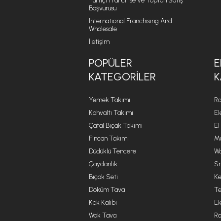
Yurtiçi Franchise Ve Toptan Satış
Başvurusu
International Franchising And
Wholesale
İletişim
POPÜLER
E
KATEGORILER
K
Yemek Takımı
Ro
Kahvaltı Takımı
El
Çatal Bıçak Takımı
El
Fincan Takımı
Mu
Düdüklü Tencere
Wa
Çaydanlık
Sm
Bıçak Seti
Ke
Döküm Tava
Te
Kek Kalıbı
Ek
Wok Tava
R