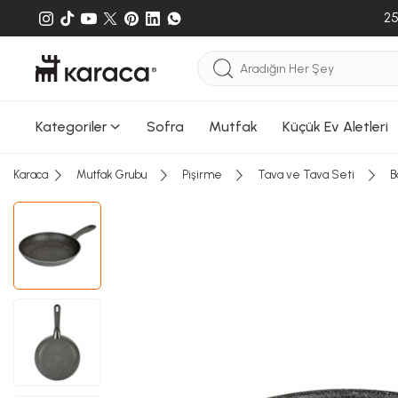
25
Kategoriler
Sofra
Mutfak
Küçük Ev Aletleri
Karaca
Mutfak Grubu
Pişirme
Tava ve Tava Seti
B