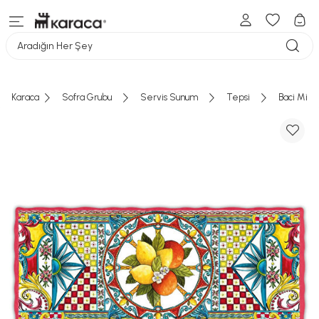
Aradığın Her Şey
Karaca
Sofra Grubu
Servis Sunum
Tepsi
Baci Mila