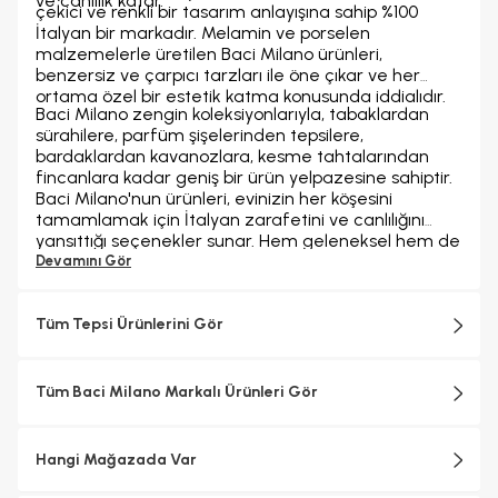
ve canlılık katar.
çekici ve renkli bir tasarım anlayışına sahip %100
İtalyan bir markadır. Melamin ve porselen
malzemelerle üretilen Baci Milano ürünleri,
benzersiz ve çarpıcı tarzları ile öne çıkar ve her
ortama özel bir estetik katma konusunda iddialıdır.
Baci Milano zengin koleksiyonlarıyla, tabaklardan
sürahilere, parfüm şişelerinden tepsilere,
bardaklardan kavanozlara, kesme tahtalarından
fincanlara kadar geniş bir ürün yelpazesine sahiptir.
Baci Milano'nun ürünleri, evinizin her köşesini
tamamlamak için İtalyan zarafetini ve canlılığını
yansıttığı seçenekler sunar. Hem geleneksel hem de
çağdaş tasarımın en iyi yönlerini bir araya getirerek,
Devamını Gör
sofralarınıza ve yaşam alanlarınıza benzersiz bir
cazibe ve zarafet katar.
Tüm Tepsi Ürünlerini Gör
Tüm Baci Milano Markalı Ürünleri Gör
Hangi Mağazada Var