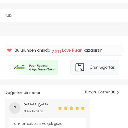
%5
Bu üründen anında
Love Puan
kazanırsın!
75TL
%5
Değerlendirmeler
Tümünü Göster
(8)
P****** G****
P
13 Aralık 2025
renkleri çok canlı ve çok güzel