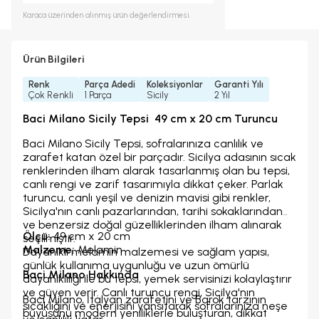
Karaca
üzerinden alınmış ürün değerlendirmesi.
Ürün Bilgileri
Renk
Parça Adedi
Koleksiyonlar
Garanti Yılı
Çok Renkli
1 Parça
Sicily
2 Yıl
Baci Milano Sicily Tepsi 49 cm x 20 cm Turuncu
Baci Milano Sicily Tepsi, sofralarınıza canlılık ve
zarafet katan özel bir parçadır. Sicilya adasının sıcak
renklerinden ilham alarak tasarlanmış olan bu tepsi,
canlı rengi ve zarif tasarımıyla dikkat çeker. Parlak
turuncu, canlı yeşil ve denizin mavisi gibi renkler,
Sicilya'nın canlı pazarlarından, tarihi sokaklarından
ve benzersiz doğal güzelliklerinden ilham alınarak
Ölçü:
49 cm x 20 cm
seçilmiştir.
Malzeme:
Melamin
Dayanıklı melamin malzemesi ve sağlam yapısı,
günlük kullanıma uygunluğu ve uzun ömürlü
Baci Milano Hakkında
dayanıklılığı ile bu tepsi, yemek servisinizi kolaylaştırır
ve güven verir. Canlı turuncu rengi, Sicilya'nın
Baci Milano, İtalyan zarafetini ve Barok tarzının
sıcaklığını ve enerjisini yansıtarak sofralarınıza neşe
büyüsünü modern yeniliklerle buluşturan, dikkat