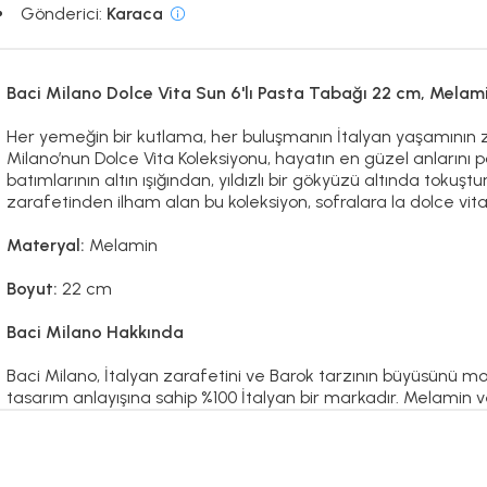
Gönderici:
Karaca
Baci Milano Dolce Vita Sun 6'lı Pasta Tabağı 22 cm, Melam
Her yemeğin bir kutlama, her buluşmanın İtalyan yaşamının zar
Milano’nun Dolce Vita Koleksiyonu, hayatın en güzel anlarını 
batımlarının altın ışığından, yıldızlı bir gökyüzü altında tokuş
zarafetinden ilham alan bu koleksiyon, sofralara la dolce vita 
Materyal:
Melamin
Boyut:
22 cm
Baci Milano Hakkında
Baci Milano, İtalyan zarafetini ve Barok tarzının büyüsünü mode
tasarım anlayışına sahip %100 İtalyan bir markadır. Melamin v
benzersiz ve çarpıcı tarzları ile öne çıkar ve her ortama özel
zengin koleksiyonlarıyla, tabaklardan sürahilere, parfüm şiş
tahtalarından fincanlara kadar geniş bir ürün yelpazesine sahip
tamamlamak için İtalyan zarafetini ve canlılığını yansıttığ