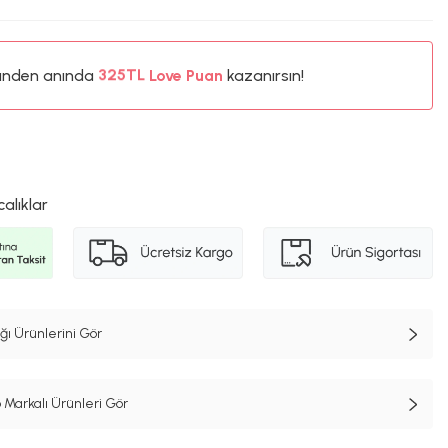
%5
ünden anında
325TL
Love Puan
kazanırsın!
%5
calıklar
ı Ürünlerini Gör
 Markalı Ürünleri Gör