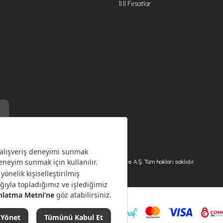
11.11 Fırsatlar
) ile üretilmiştir.
Karaca.com © 2026 - Karaca Züccaciye A.Ş. Tüm hakları saklıdır.