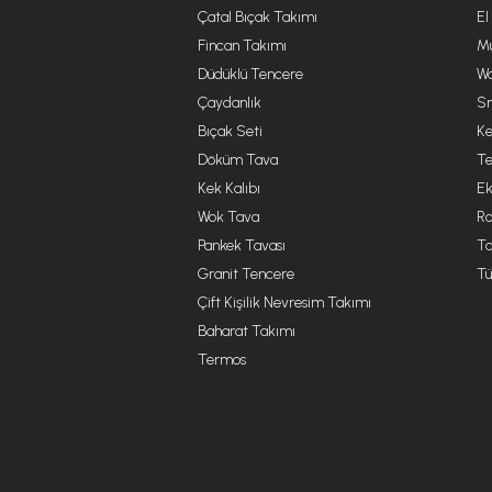
Çatal Bıçak Takımı
El
Fincan Takımı
Mu
Düdüklü Tencere
Wa
Çaydanlık
Sm
Bıçak Seti
Ke
Döküm Tava
Te
Kek Kalıbı
Ek
Wok Tava
R
Pankek Tavası
Ta
Granit Tencere
Tü
Çift Kişilik Nevresim Takımı
Baharat Takımı
Termos