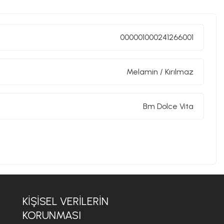
ve yaşam alanlarınıza benzersiz bir cazibe ve zarafet
000001000241266001
Melamin / Kırılmaz
Bm Dolce Vita
KIŞISEL VERILERIN
KORUNMASI