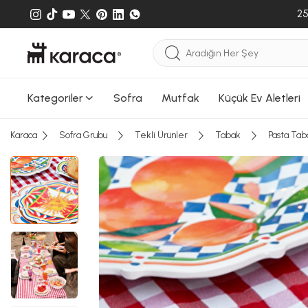
25
Kategoriler
Sofra
Mutfak
Küçük Ev Aletleri
Karaca
Sofra Grubu
Tekli Ürünler
Tabak
Pasta Tab