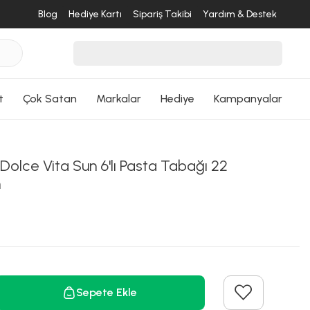
Blog
Hediye Kartı
Sipariş Takibi
Yardım & Destek
t
Çok Satan
Markalar
Hediye
Kampanyalar
Dolce Vita Sun 6'lı Pasta Tabağı 22
n
Sepete Ekle