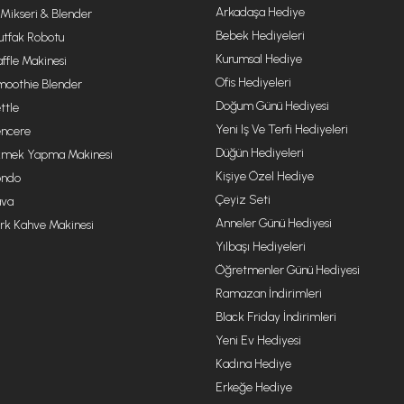
Arkadaşa Hediye
 Mikseri & Blender
Bebek Hediyeleri
tfak Robotu
Kurumsal Hediye
ffle Makinesi
Ofis Hediyeleri
oothie Blender
Doğum Günü Hediyesi
ttle
Yeni Iş Ve Terfi Hediyeleri
ncere
Düğün Hediyeleri
mek Yapma Makinesi
Kişiye Özel Hediye
ondo
Çeyiz Seti
va
Anneler Günü Hediyesi
rk Kahve Makinesi
Yılbaşı Hediyeleri
Öğretmenler Günü Hediyesi
Ramazan İndirimleri
Black Friday İndirimleri
Yeni Ev Hediyesi
Kadına Hediye
Erkeğe Hediye