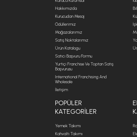
Karaca Kurumsal
İa
Hakkımızda
Bi
Kurucudan Mesaj
Kü
Ödüllerimiz
İş
Mağazalarımız
Mi
Satış Noktalarımız
Ya
Ürün Katalogu
Ür
Satıcı Başvuru Formu
Yurtiçi Franchise Ve Toptan Satış
Başvurusu
International Franchising And
Wholesale
İletişim
POPÜLER
E
KATEGORILER
K
Yemek Takımı
Ro
Kahvaltı Takımı
El