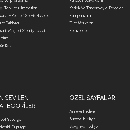
de Ve İptal Şartları
Karaca Hediye Kartı
lgi Toplumu Hizmetleri
Yedek Ve Tamamlayıcı Parçalar
çük Ev Aletleri Servis Noktaları
Kampanyalar
lem Rehberi
Tüm Markalar
safir Müşteri Sipariş Takibi
Kolay İade
rdım
ün Kayıt
N SEVILEN
ÖZEL SAYFALAR
ATEGORILER
Anneye Hediye
Babaya Hediye
bot Süpürge
Sevgiliye Hediye
ektrikli Süpürge