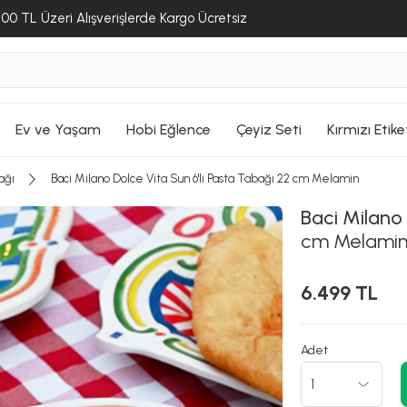
00 TL Üzeri Alışverişlerde Kargo Ücretsiz
Ev ve Yaşam
Hobi Eğlence
Çeyiz Seti
Kırmızı Etike
ağı
Baci Milano Dolce Vita Sun 6'lı Pasta Tabağı 22 cm Melamin
Baci Milano
cm Melami
6.499 TL
Adet