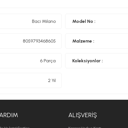
tasarımın en iyi yönlerini bir araya getirerek, sofralarınıza 
katar.
Baci Milano
Model No :
8059793468605
Malzeme :
6 Parça
Koleksiyonlar :
2 Yıl
ARDIM
ALIŞVERIŞ