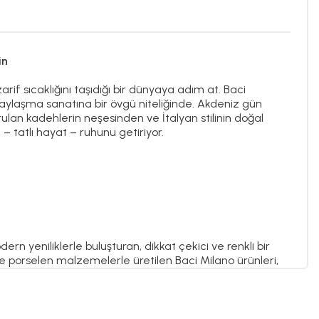
in
if sıcaklığını taşıdığı bir dünyaya adım at. Baci
paylaşma sanatına bir övgü niteliğinde. Akdeniz gün
turulan kadehlerin neşesinden ve İtalyan stilinin doğal
– tatlı hayat – ruhunu getiriyor.
rn yeniliklerle buluşturan, dikkat çekici ve renkli bir
e porselen malzemelerle üretilen Baci Milano ürünleri,
 bir estetik katma konusunda iddialıdır. Baci Milano
elerinden tepsilere, bardaklardan kavanozlara, kesme
tir. Baci Milano'nun ürünleri, evinizin her köşesini
ı seçenekler sunar. Hem geleneksel hem de çağdaş