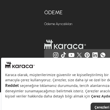
ÖDEME
Ödeme Ayrıcalıkları
Websitesinde kullanılan bazı görseller yapay zekâ (AI