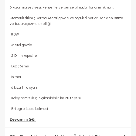
Sıcaklık Ayarı
Var
6 kızartma seviyesi. Pense ile ve pense olmadan kullanım ikmanı.
Otomatik dilim çıkarma. Metal gövde ve soğuk duvarlar. Yeniden ısıtma
ve buzunu çözme özelliği.
• 810W
• Metal gövde
• 2 Dilim kapasite
• Buz çözme
• Isıtma
• 6 kızartma ayarı
• Kolay temizlik için çıkarılabilir kırıntı tepsisi
• Entegre kablo bölmesi
Devamını Gör