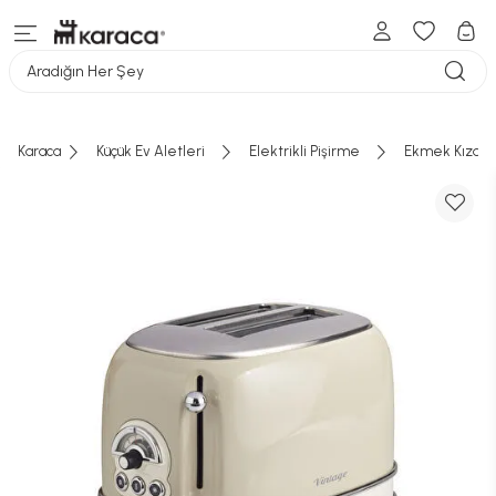
Aradığın Her Şey
Karaca
Küçük Ev Aletleri
Elektrikli Pişirme
Ekmek Kızart