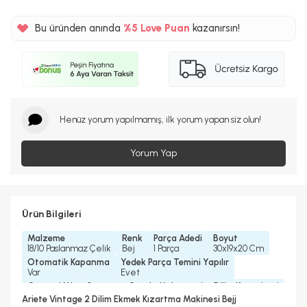
Bu üründen anında
%5 Love Puan
kazanırsın!
Henüz yorum yapılmamış, ilk yorum yapan siz olun!
Yorum Yap
Ürün Bilgileri
Malzeme
Renk
Parça Adedi
Boyut
18/10 Paslanmaz Çelik
Bej
1 Parça
30x19x20 Cm
Otomatik Kapanma
Yedek Parça Temini Yapılır
Var
Evet
Garanti Yılı
Güç
Gövde Malzemesi
Dilim Kapasitesi
2 Yıl
810 Watt
Metal
2 Dilim
Ariete Vintage 2 Dilim Ekmek Kızartma Makinesi Bejj