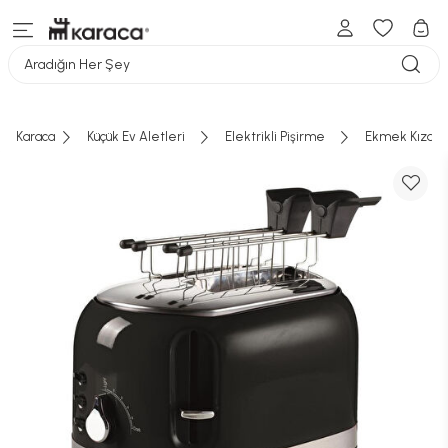
Aradığın Her Şey
Karaca
Küçük Ev Aletleri
Elektrikli Pişirme
Ekmek Kızart