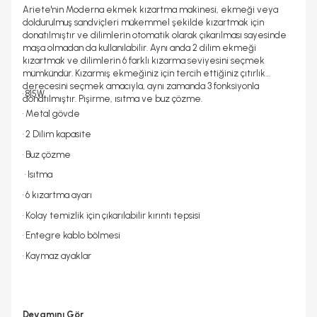
Ariete'nin Moderna ekmek kızartma makinesi, ekmeği veya
doldurulmuş sandviçleri mükemmel şekilde kızartmak için
donatılmıştır ve dilimlerin otomatik olarak çıkarılması sayesinde
maşa olmadan da kullanılabilir. Aynı anda 2 dilim ekmeği
kızartmak ve dilimlerin 6 farklı kızarma seviyesini seçmek
mümkündür. Kızarmış ekmeğiniz için tercih ettiğiniz çıtırlık
derecesini seçmek amacıyla, aynı zamanda 3 fonksiyonla
• 815W
donatılmıştır. Pişirme, ısıtma ve buz çözme.
• Metal gövde
• 2 Dilim kapasite
• Buz çözme
• Isıtma
• 6 kızartma ayarı
• Kolay temizlik için çıkarılabilir kırıntı tepsisi
• Entegre kablo bölmesi
• Kaymaz ayaklar
Devamını Gör