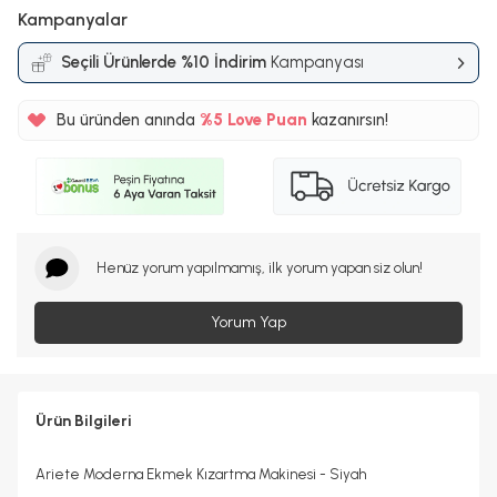
Kampanyalar
Seçili Ürünlerde %10 İndirim
Kampanyası
Bu üründen anında
%5
Love Puan
kazanırsın!
297TL
%5
Henüz yorum yapılmamış, ilk yorum yapan siz olun!
Yorum Yap
Ürün Bilgileri
Ariete Moderna Ekmek Kızartma Makinesi - Siyah