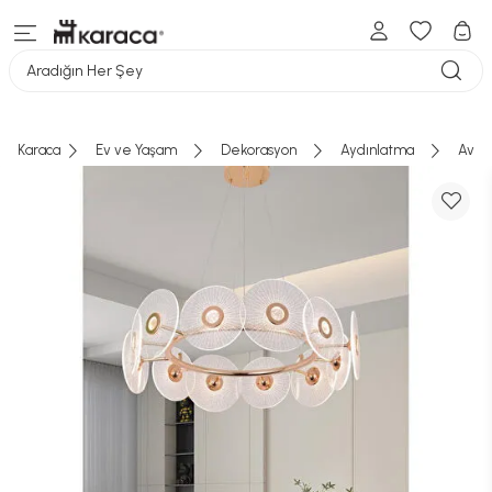
Aradığın Her Şey
Karaca
Ev ve Yaşam
Dekorasyon
Aydınlatma
Aviz