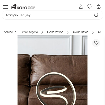
Aradığın Her Şey
Karaca
Ev ve Yaşam
Dekorasyon
Aydınlatma
Abaj