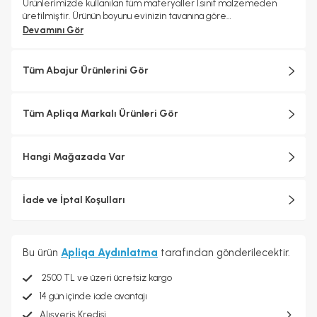
Ürünlerimizde kullanılan tüm materyaller 1.sınıf malzemeden
üretilmiştir. Ürünün boyunu evinizin tavanına göre
ayarlayabilirsiniz. 24 ay garanti kapsamındadır.
Devamını Gör
Tüm Abajur Ürünlerini Gör
Tüm Apliqa Markalı Ürünleri Gör
Hangi Mağazada Var
İade ve İptal Koşulları
Bu ürün
Apliqa Aydınlatma
tarafından gönderilecektir.
2500 TL ve üzeri ücretsiz kargo
14 gün içinde iade avantajı
Alışveriş Kredisi