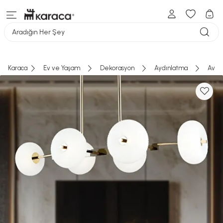
Aradığın Her Şey
Karaca
Ev ve Yaşam
Dekorasyon
Aydınlatma
Aviz