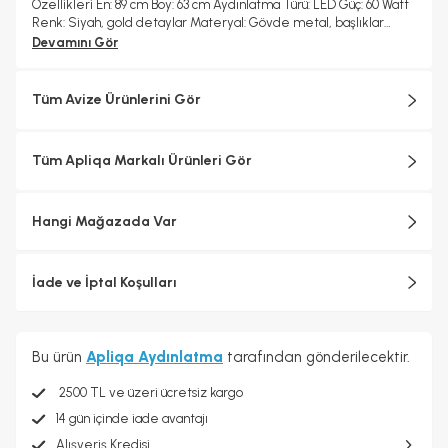
Özellikleri En: 89 cm Boy: 63 cm Aydınlatma Türü: LED Güç: 60 Watt
Renk: Siyah, gold detaylar Materyal: Gövde metal, başlıklar
beyaz mika Garanti: 2 yıl
Devamını Gör
Tüm Avize Ürünlerini Gör
Tüm Apliqa Markalı Ürünleri Gör
Hangi Mağazada Var
İade ve İptal Koşulları
Bu ürün
Apliqa Aydınlatma
tarafından gönderilecektir.
2500 TL ve üzeri ücretsiz kargo
14 gün içinde iade avantajı
Alışveriş Kredisi