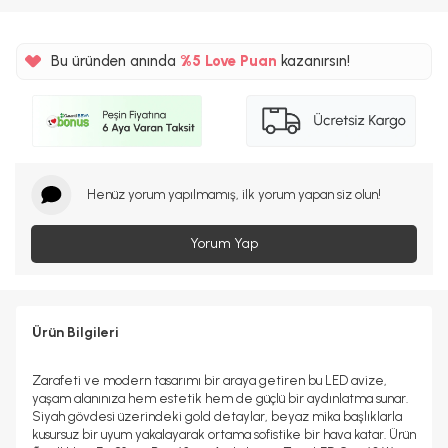
Bu üründen anında
%5
Love Puan
kazanırsın!
533TL
%5
Henüz yorum yapılmamış, ilk yorum yapan siz olun!
Yorum Yap
Ürün Bilgileri
Zarafeti ve modern tasarımı bir araya getiren bu LED avize,
yaşam alanınıza hem estetik hem de güçlü bir aydınlatma sunar.
Siyah gövdesi üzerindeki gold detaylar, beyaz mika başlıklarla
kusursuz bir uyum yakalayarak ortama sofistike bir hava katar. Ürün