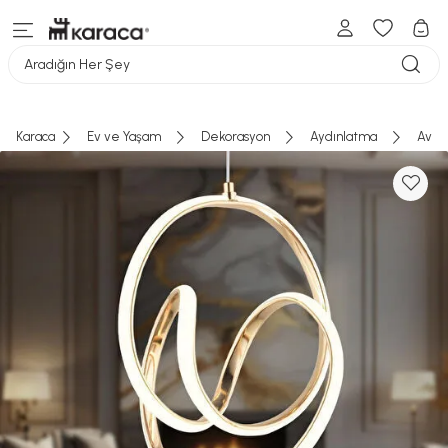
Aradığın Her Şey
Karaca
Ev ve Yaşam
Dekorasyon
Aydınlatma
Aviz