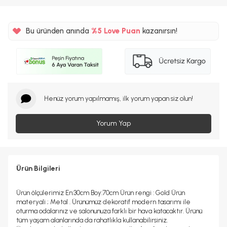
Bu üründen anında
%5
Love Puan
kazanırsın!
232TL
%5
Henüz yorum yapılmamış, ilk yorum yapan siz olun!
Yorum Yap
Ürün Bilgileri
Ürün ölçülerimiz En:30cm Boy:70cm Ürün rengi : Gold Ürün
materyali ; Metal . Ürünümüz dekoratif modern tasarımı ile
oturma odalarınız ve salonunuza farklı bir hava katacaktır. Ürünü
tüm yaşam alanlarında da rahatlıkla kullanabilirsiniz.