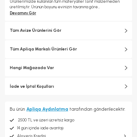
Ürünlerimizde kullanılan tüm materyaller 1.sınıf malzemeden
üretilmiştir. Ürünün boyunu evinizin tavanına göre
ayarlayabilirsiniz. 24 ay garanti kapsamındadır.
Devamını Gör
Tüm Avize Ürünlerini Gör
Tüm Apliqa Markalı Ürünleri Gör
Hangi Mağazada Var
İade ve İptal Koşulları
Bu ürün
Apliqa Aydınlatma
tarafından gönderilecektir.
2500 TL ve üzeri ücretsiz kargo
14 gün içinde iade avantajı
Alışveriş Kredisi