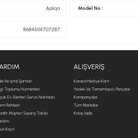
Beyaz ışık ile daha parlak ve net bir görünüm
Apliqa
Model No :
Modern, çağdaş ve lüks dekorasyon stilleriyle mükemmel uy
projeler için şık bir tercih olacaktır.
8684504707287
Gold şıklık, güçlü LED performansı ve çoklu ışık seçeneği bir 
Mekânınıza hem dekoratif bir ihtişam hem de fonksiyonel bir
seçimdir.
ARDIM
ALIŞVERIŞ
de Ve İptal Şartları
Karaca Hediye Kartı
lgi Toplumu Hizmetleri
Yedek Ve Tamamlayıcı Parçalar
çük Ev Aletleri Servis Noktaları
Kampanyalar
lem Rehberi
Tüm Markalar
safir Müşteri Sipariş Takibi
Kolay İade
rdım
ün Kayıt