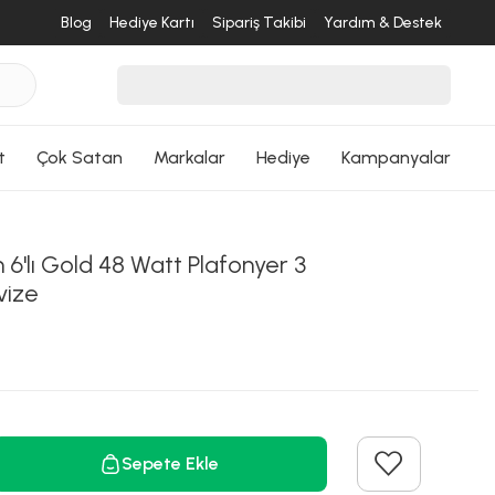
Blog
Hediye Kartı
Sipariş Takibi
Yardım & Destek
t
Çok Satan
Markalar
Hediye
Kampanyalar
 6'lı Gold 48 Watt Plafonyer 3
vize
Sepete Ekle