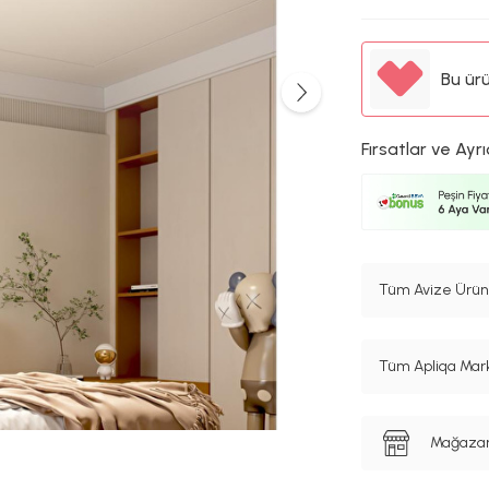
Bu ür
Fırsatlar ve Ayrı
Tüm Avize Ürünl
Tüm Apliqa Mark
Mağazanı