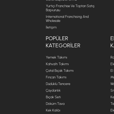
Yurtiçi Franchise Ve Toptan Satış
Başvurusu
International Franchising And
Wholesale
İletişim
POPÜLER
E
KATEGORILER
K
Yemek Takımı
Ro
Kahvaltı Takımı
El
Çatal Bıçak Takımı
El
Fincan Takımı
Mu
Düdüklü Tencere
Wa
Çaydanlık
Sm
Bıçak Seti
Ke
Döküm Tava
Te
Kek Kalıbı
Ek