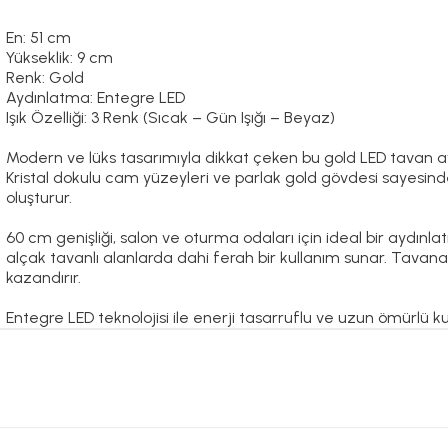
En: 51 cm
Yükseklik: 9 cm
Renk: Gold
Aydınlatma: Entegre LED
Işık Özelliği: 3 Renk (Sıcak – Gün Işığı – Beyaz)
Modern ve lüks tasarımıyla dikkat çeken bu gold LED tavan avize
Kristal dokulu cam yüzeyleri ve parlak gold gövdesi sayesi
oluşturur.
60 cm genişliği, salon ve oturma odaları için ideal bir aydın
alçak tavanlı alanlarda dahi ferah bir kullanım sunar. Tavan
kazandırır.
Entegre LED teknolojisi ile enerji tasarruflu ve uzun ömürlü 
ambiyansını ihtiyaca göre kolayca değiştirebilirsiniz:
Sıcak ışık ile samimi ve yumuşak bir atmosfer
Gün ışığı ile doğal ve dengeli aydınlatma