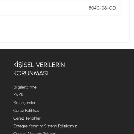
8040-06-GD
um sağlayan bu model, hem konut hem de prestijli
arada
 aydınlatma katmak istiyorsanız, bu model ideal bir
KIŞISEL VERILERIN
KORUNMASI
Bilgilendirme
KVKK
Sözleşmeler
Çerez Politikası
Çerez Tercihleri
Entegre Yönetim Sistemi Politikamız
Güvenli Alışveriş Rehberi