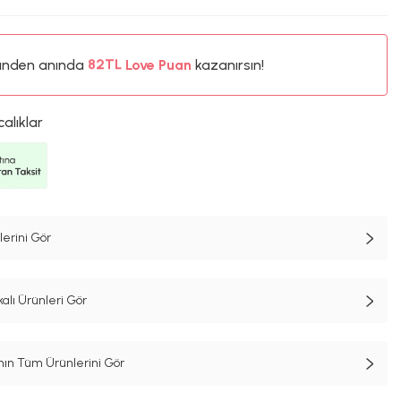
%5
ünden anında
82TL
Love Puan
kazanırsın!
%5
calıklar
erini Gör
alı Ürünleri Gör
n Tüm Ürünlerini Gör