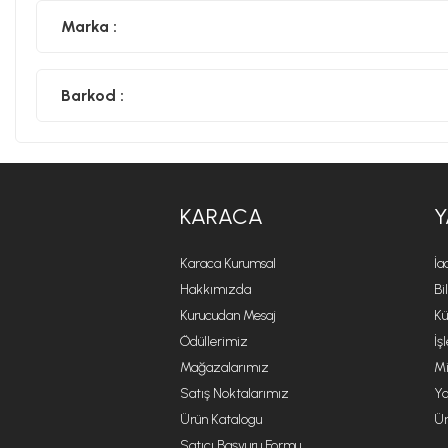
Marka :
Barkod :
KARACA
Y
Karaca Kurumsal
İa
Hakkımızda
Bi
Kurucudan Mesaj
Kü
Ödüllerimiz
İş
Mağazalarımız
Mi
Satış Noktalarımız
Ya
Ürün Katalogu
Ür
Satıcı Başvuru Formu