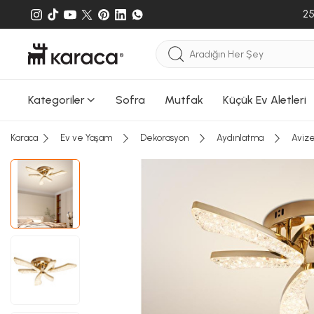
25
Kategoriler
Sofra
Mutfak
Küçük Ev Aletleri
Karaca
Ev ve Yaşam
Dekorasyon
Aydınlatma
Aviz