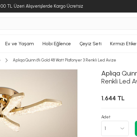
00 TL Üzeri Alışverişlerde Kargo Ücretsiz
Ev ve Yaşam
Hobi Eğlence
Çeyiz Seti
Kırmızı Etike
e
Apliqa Quinn 6'lı Gold 48 Watt Plafonyer 3 Renkli Led Avize
Apliqa
Quinn
Renkli Led A
1.644 TL
Adet