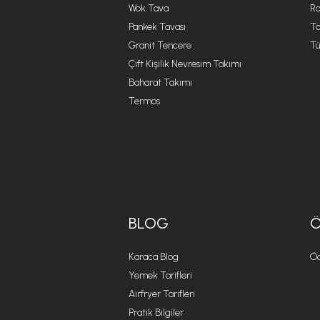
Wok Tava
R
Pankek Tavası
Ta
Granit Tencere
Tü
Çift Kişilik Nevresim Takımı
Baharat Takımı
Termos
BLOG
Karaca Blog
Öd
Yemek Tarifleri
Airfryer Tarifleri
Pratik Bilgiler