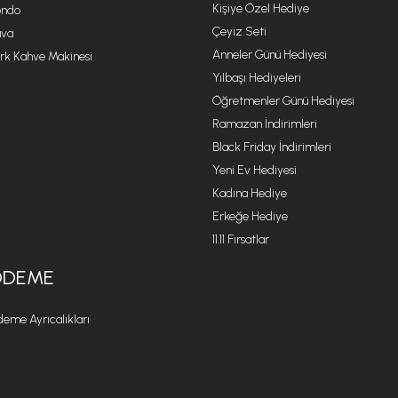
Kişiye Özel Hediye
ondo
Çeyiz Seti
va
Anneler Günü Hediyesi
rk Kahve Makinesi
Yılbaşı Hediyeleri
Öğretmenler Günü Hediyesi
Ramazan İndirimleri
Black Friday İndirimleri
Yeni Ev Hediyesi
Kadına Hediye
Erkeğe Hediye
11.11 Fırsatlar
ÖDEME
eme Ayrıcalıkları