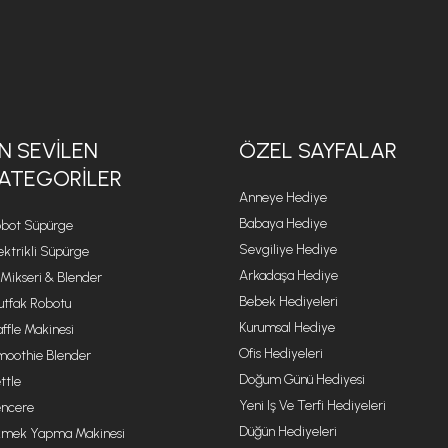
N SEVILEN
ÖZEL SAYFALAR
ATEGORILER
Anneye Hediye
Babaya Hediye
bot Süpürge
Sevgiliye Hediye
ektrikli Süpürge
Arkadaşa Hediye
 Mikseri & Blender
Bebek Hediyeleri
tfak Robotu
Kurumsal Hediye
ffle Makinesi
Ofis Hediyeleri
oothie Blender
Doğum Günü Hediyesi
ttle
Yeni Iş Ve Terfi Hediyeleri
ncere
Düğün Hediyeleri
mek Yapma Makinesi