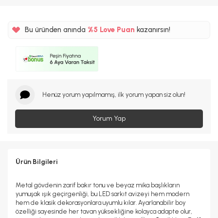
Bu üründen anında
%5
Love Puan
kazanırsın!
49TL
%5
Henüz yorum yapılmamış, ilk yorum yapan siz olun!
Yorum Yap
Ürün Bilgileri
Metal gövdenin zarif bakır tonu ve beyaz mika başlıkların
yumuşak ışık geçirgenliği, bu LED sarkıt avizeyi hem modern
hem de klasik dekorasyonlara uyumlu kılar. Ayarlanabilir boy
özelliği sayesinde her tavan yüksekliğine kolayca adapte olur,