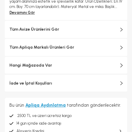
yaşam alanınıza estetik ve işlevsellik katar. Ürün Özellikleri; En: 19
cm; Boy: 70 cm (ayarlanabilir); Materyal: Metal ve mika; Başlık:
Beyaz mika; Gövde Rengi: Bakır; Aydınlatma Türü: LED; Güç: 18
Devamını Gör
Watt; Garanti: 2 yıl
Tüm Avize Ürünlerini Gör
Tüm Apliqa Markalı Ürünleri Gör
Hangi Mağazada Var
İade ve İptal Koşulları
Bu ürün
Apliqa Aydınlatma
tarafından gönderilecektir.
2500 TL ve üzeri ücretsiz kargo
14 gün içinde iade avantajı
Alışveriş Kredisi