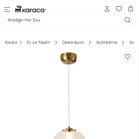
Aradığın Her Şey
Karaca
Ev ve Yaşam
Dekorasyon
Aydınlatma
Aviz