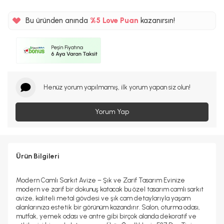
Bu üründen anında
%5
Love Puan
kazanırsın!
70TL
%5
Henüz yorum yapılmamış, ilk yorum yapan siz olun!
Yorum Yap
Ürün Bilgileri
Modern Camlı Sarkıt Avize – Şık ve Zarif Tasarım Evinize
modern ve zarif bir dokunuş katacak bu özel tasarım camlı sarkıt
avize, kaliteli metal gövdesi ve şık cam detaylarıyla yaşam
alanlarınıza estetik bir görünüm kazandırır. Salon, oturma odası,
mutfak, yemek odası ve antre gibi birçok alanda dekoratif ve