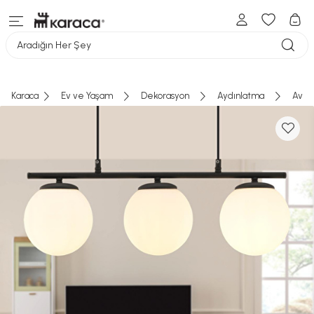
Aradığın Her Şey
Karaca
Ev ve Yaşam
Dekorasyon
Aydınlatma
Aviz