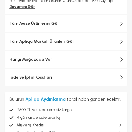
etkileyici bir aydınlatma sunar. Ürün Özellikleri: • E27 Duy Tipi •
Genişlik (En): 58 cm • Yükseklik (Boy): 75 cm • Kablo Boyu:
Devamını Gör
Ayarlanabilir
Tüm Avize Ürünlerini Gör
Tüm Apliqa Markalı Ürünleri Gör
Hangi Mağazada Var
İade ve İptal Koşulları
Bu ürün
Apliqa Aydınlatma
tarafından gönderilecektir.
2500 TL ve üzeri ücretsiz kargo
14 gün içinde iade avantajı
Alışveriş Kredisi