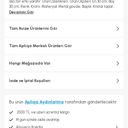
alıcı bir etki yaratır. Ürün Özellikleri; Ürün Ölçüleri: En 30 cm, Boy
30 cm; Renk: Krom; Materyal: Metal gövde; Başlık: Kristal taşlar
(cam); Duy Tipi: E-14; Ampuller: Dahil değildir; Boy Ölçüsü: Sabit;
Devamını Gör
Kurulum: Demonte gönderilmektedir; Garanti: 2 yıl garantili
Tüm Avize Ürünlerini Gör
Tüm Apliqa Markalı Ürünleri Gör
Hangi Mağazada Var
İade ve İptal Koşulları
Bu ürün
Apliqa Aydınlatma
tarafından gönderilecektir.
2500 TL ve üzeri ücretsiz kargo
14 gün içinde iade avantajı
Alışveriş Kredisi