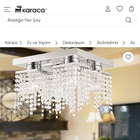
Aradığın Her Şey
Karaca
Ev ve Yaşam
Dekorasyon
Aydınlatma
Aviz