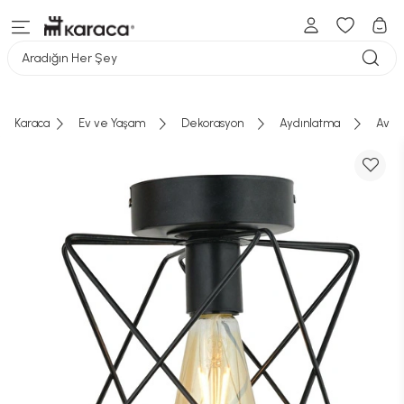
Aradığın Her Şey
Karaca
Ev ve Yaşam
Dekorasyon
Aydınlatma
Aviz