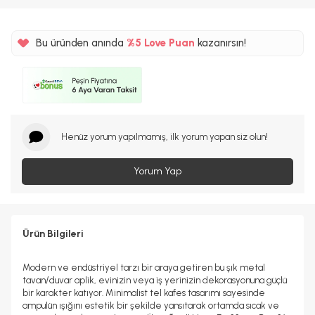
Bu üründen anında
%5
Love Puan
kazanırsın!
36TL
%5
Henüz yorum yapılmamış, ilk yorum yapan siz olun!
Yorum Yap
Ürün Bilgileri
Modern ve endüstriyel tarzı bir araya getiren bu şık metal
tavan/duvar aplik, evinizin veya iş yerinizin dekorasyonuna güçlü
bir karakter katıyor. Minimalist tel kafes tasarımı sayesinde
ampulün ışığını estetik bir şekilde yansıtarak ortamda sıcak ve