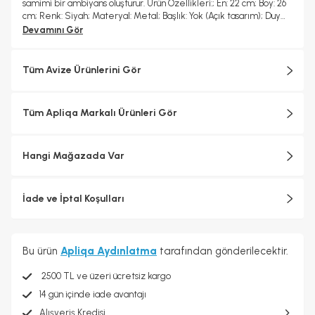
samimi bir ambiyans oluşturur. Ürün Özellikleri:; En: 22 cm; Boy: 26
cm; Renk: Siyah; Materyal: Metal; Başlık: Yok (Açık tasarım); Duy
Tipi: E-27; Ampul: Dahil değildir; Garanti: 2 yıl
Devamını Gör
Tüm Avize Ürünlerini Gör
Tüm Apliqa Markalı Ürünleri Gör
Hangi Mağazada Var
İade ve İptal Koşulları
Bu ürün
Apliqa Aydınlatma
tarafından gönderilecektir.
2500 TL ve üzeri ücretsiz kargo
14 gün içinde iade avantajı
Alışveriş Kredisi