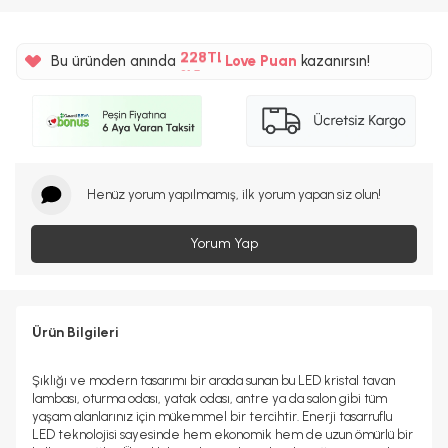
%5
228TL
Bu üründen anında
Love Puan
kazanırsın!
%5
Henüz yorum yapılmamış, ilk yorum yapan siz olun!
Yorum Yap
Ürün Bilgileri
Şıklığı ve modern tasarımı bir arada sunan bu LED kristal tavan
lambası, oturma odası, yatak odası, antre ya da salon gibi tüm
yaşam alanlarınız için mükemmel bir tercihtir. Enerji tasarruflu
LED teknolojisi sayesinde hem ekonomik hem de uzun ömürlü bir