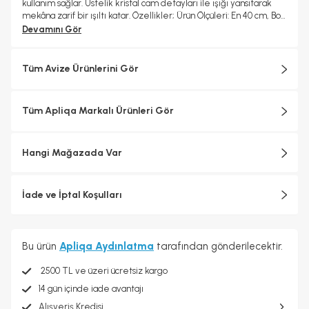
kullanım sağlar. Üstelik kristal cam detayları ile ışığı yansıtarak
mekâna zarif bir ışıltı katar. Özellikler; Ürün Ölçüleri: En 40 cm, Boy
17 cm; Renk: Krom Materyal: Metal gövde, cam kristal detaylar;
Devamını Gör
Aydınlatma: LED; Güç: 70 Watt; Işık Seçenekleri: 3 renkli (Sarı –
Beyaz – Gün Işığı); Kumandalı: Hayır; Garanti: 2 Yıl
Tüm Avize Ürünlerini Gör
Tüm Apliqa Markalı Ürünleri Gör
Hangi Mağazada Var
İade ve İptal Koşulları
Bu ürün
Apliqa Aydınlatma
tarafından gönderilecektir.
2500 TL ve üzeri ücretsiz kargo
14 gün içinde iade avantajı
Alışveriş Kredisi