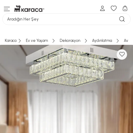
Aradığın Her Şey
Karaca
Ev ve Yaşam
Dekorasyon
Aydınlatma
Aviz