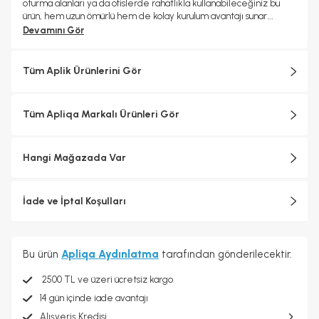
oturma alanları ya da ofislerde rahatlıkla kullanabileceğiniz bu
ürün, hem uzun ömürlü hem de kolay kurulum avantajı sunar.
Özellikler; Ürün Ölçüleri: En 28 cm Boy 37 cm; Materyal: Metal
Devamını Gör
gövde, cam başlık; Renk:Siyah; Duy Tipi: E-27; Ampul: Dahil
değildir; Çalışma Şekli: Elektrikli (pilli değildir); Garanti Süresi: 2
yıl
Tüm Aplik Ürünlerini Gör
Tüm Apliqa Markalı Ürünleri Gör
Hangi Mağazada Var
İade ve İptal Koşulları
Bu ürün
Apliqa Aydınlatma
tarafından gönderilecektir.
2500 TL ve üzeri ücretsiz kargo
14 gün içinde iade avantajı
Alışveriş Kredisi