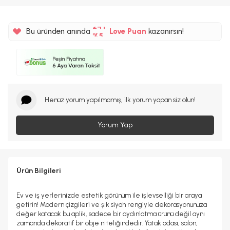
%5
24TL
Bu üründen anında
Love Puan
kazanırsın!
%5
Henüz yorum yapılmamış, ilk yorum yapan siz olun!
Yorum Yap
Ürün Bilgileri
Ev ve iş yerlerinizde estetik görünüm ile işlevselliği bir araya
getirin! Modern çizgileri ve şık siyah rengiyle dekorasyonunuza
değer katacak bu aplik, sadece bir aydınlatma ürünü değil aynı
zamanda dekoratif bir obje niteliğindedir. Yatak odası, salon,