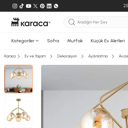
25
Kategoriler
Sofra
Mutfak
Küçük Ev Aletleri
Karaca
Ev ve Yaşam
Dekorasyon
Aydınlatma
Aviz