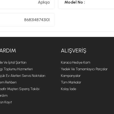
Apliqa
Model No :
8683148743101
ARDIM
ALIŞVERIŞ
de Ve İptal Şartları
Karaca Hediye Kartı
lgi Toplumu Hizmetleri
Yedek Ve Tamamlayıcı Parçalar
çük Ev Aletleri Servis Noktaları
Kampanyalar
lem Rehberi
Tüm Markalar
safir Müşteri Sipariş Takibi
Kolay İade
rdım
ün Kayıt