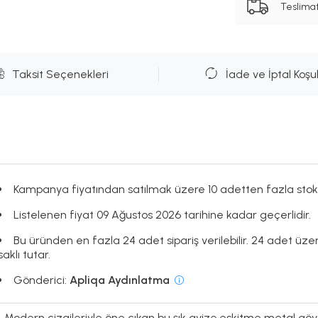
Teslima
Taksit Seçenekleri
İade ve İptal Koşul
Kampanya fiyatından satılmak üzere 10 adetten fazla stok
Listelenen fiyat 09 Ağustos 2026 tarihine kadar geçerlidir.
Bu üründen en fazla 24 adet sipariş verilebilir. 24 adet üze
saklı tutar.
Gönderici:
Apliqa Aydınlatma
Modern çizgileriyle öne çıkan bu şık avize,eskitme metal göv