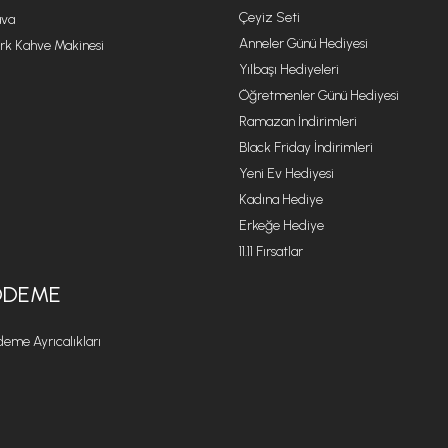
Çeyiz Seti
va
Anneler Günü Hediyesi
rk Kahve Makinesi
Yılbaşı Hediyeleri
Öğretmenler Günü Hediyesi
Ramazan İndirimleri
Black Friday İndirimleri
Yeni Ev Hediyesi
Kadına Hediye
Erkeğe Hediye
11.11 Fırsatlar
ÖDEME
eme Ayrıcalıkları