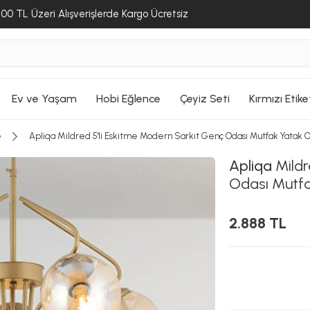
00 TL Üzeri Alışverişlerde Kargo Ücretsiz
Ev ve Yaşam
Hobi Eğlence
Çeyiz Seti
Kırmızı Etike
e
Apliqa Mildred 5'li Eskitme Modern Sarkıt Genç Odası Mutfak Yatak O
Apliqa
Mildr
Odası Mutfa
2.888 TL