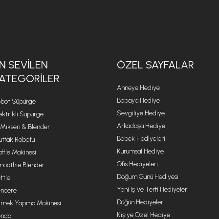
N SEVILEN
ÖZEL SAYFALAR
ATEGORILER
Anneye Hediye
Babaya Hediye
bot Süpürge
Sevgiliye Hediye
ektrikli Süpürge
Arkadaşa Hediye
 Mikseri & Blender
Bebek Hediyeleri
tfak Robotu
Kurumsal Hediye
ffle Makinesi
Ofis Hediyeleri
oothie Blender
Doğum Günü Hediyesi
ttle
Yeni Iş Ve Terfi Hediyeleri
ncere
Düğün Hediyeleri
mek Yapma Makinesi
Kişiye Özel Hediye
ondo