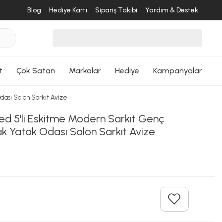
Blog
Hediye Kartı
Sipariş Takibi
Yardım & Destek
t
Çok Satan
Markalar
Hediye
Kampanyalar
dası Salon Sarkıt Avize
ed 5'li Eskitme Modern Sarkıt Genç
k Yatak Odası Salon Sarkıt Avize