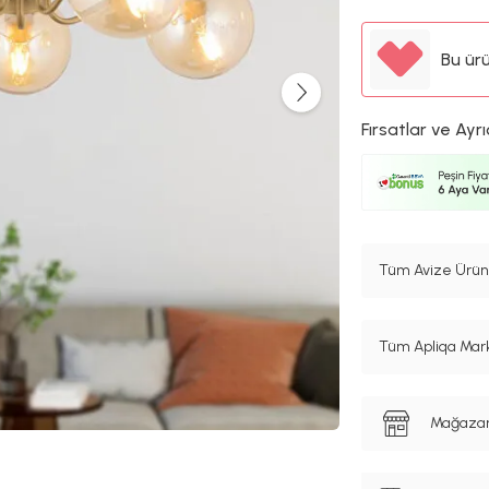
Bu ür
Fırsatlar ve Ayrı
Tüm Avize Ürünl
Tüm Apliqa Mark
Mağazanı