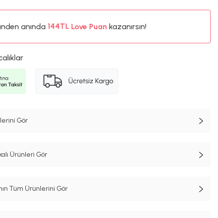
%5
ünden anında
144TL
Love Puan
kazanırsın!
%5
calıklar
erini Gör
alı Ürünleri Gör
n Tüm Ürünlerini Gör