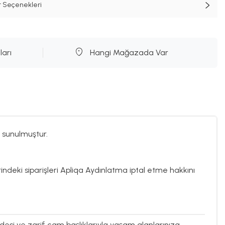
t Seçenekleri
ları
Hangi Mağazada Var
 sunulmuştur.
rindeki siparişleri Apliqa Aydınlatma iptal etme hakkını
desi ve zarif cam başlıklarıyla yaşam alanlarınıza