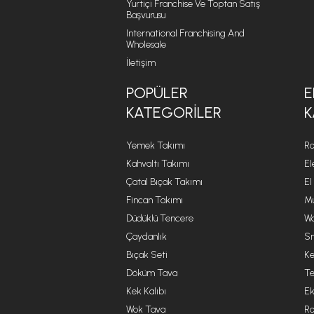
Yurtiçi Franchise Ve Toptan Satış
Başvurusu
International Franchising And
Wholesale
İletişim
POPÜLER
E
KATEGORILER
K
Yemek Takımı
Ro
Kahvaltı Takımı
El
Çatal Bıçak Takımı
El
Fincan Takımı
Mu
Düdüklü Tencere
Wa
Çaydanlık
Sm
Bıçak Seti
Ke
Döküm Tava
Te
Kek Kalıbı
Ek
Wok Tava
R